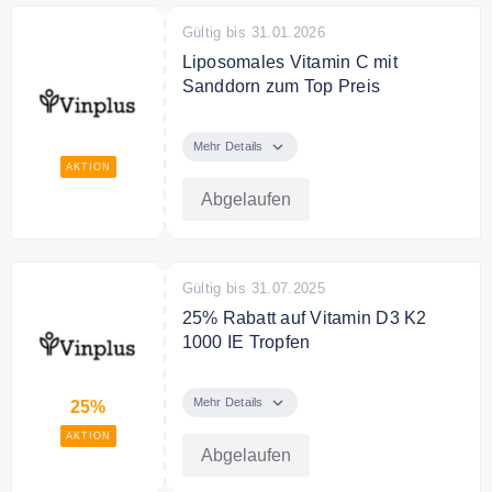
Gültig bis 31.01.2026
Liposomales Vitamin C mit
Sanddorn zum Top Preis
Vinplus liposomales Vitamin C
dient zur gezielten Vitamin C
Mehr Details
Zufuhr, wenn das Immunsystem
AKTION
mehr benötigt.
Abgelaufen
Gültig bis 31.07.2025
25% Rabatt auf Vitamin D3 K2
1000 IE Tropfen
Vitamin D3 K2 1000 IE Tropfen
jetzt für 14,90€ statt 19,90€
Mehr Details
25%
AKTION
Abgelaufen