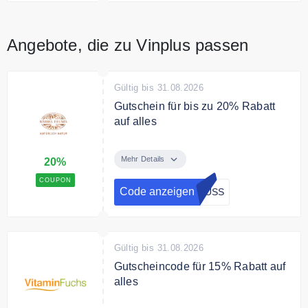
Angebote, die zu Vinplus passen
Gültig bis 31.08.2026
Gutschein für bis zu 20% Rabatt
auf alles
Mit dem Code sparen Sie 15% auf
jeder Bestellung und 20% Rabatt
Mehr Details
20%
ab 70€ Mindestbestellwert.
COUPON
Code anzeigen
RUSS
Gültig bis 31.08.2026
Gutscheincode für 15% Rabatt auf
alles
Sichere Dir mit dem