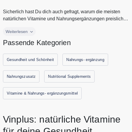
Sicherlich hast Du dich auch gefragt, warum die meisten
natürlichen Vitamine und Nahrungsergänzungen preislich
nicht gerade güns...
Sicherlich hast Du dich auch gefragt, warum die meisten
Weiterlesen
natürlichen Vitamine und Nahrungsergänzungen preislich
Passende Kategorien
nicht gerade günstig sind. Vinplus möchte hochwertige
Vitamine zu günstigen Preisen bieten, Entdecke bei Vinplus
hochwertige Vitamine für Dein Immunsystem. Alle aktuellen
Gesundheit und Schönheit
Nahrungs- ergänzung
Gutscheine und Rabattaktionen von Vinplus findest Du
immer hier auf Gutscheine.codes.
Nahrungszusatz
Nutritional Supplements
Vitamine & Nahrungs- ergänzungsmittel
Vinplus: natürliche Vitamine
für deine Gesundheit