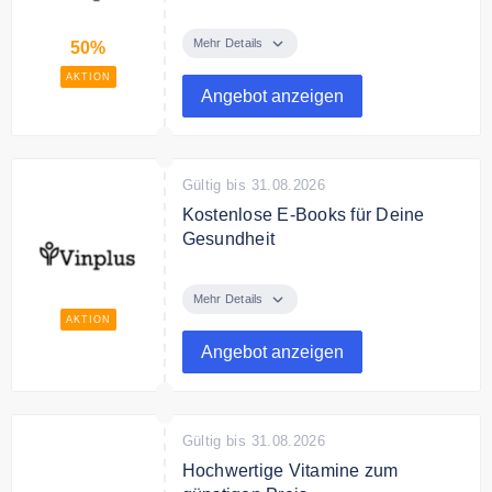
Spare bis zu 50% auf ausgewählte
Produkte im Angebot.
Mehr Details
50%
AKTION
Angebot anzeigen
Gültig bis 31.08.2026
Kostenlose E-Books für Deine
Gesundheit
Finde bei Vinplus kostenlose E-
Books für deine Gesundheit.
Mehr Details
AKTION
Angebot anzeigen
Gültig bis 31.08.2026
Hochwertige Vitamine zum