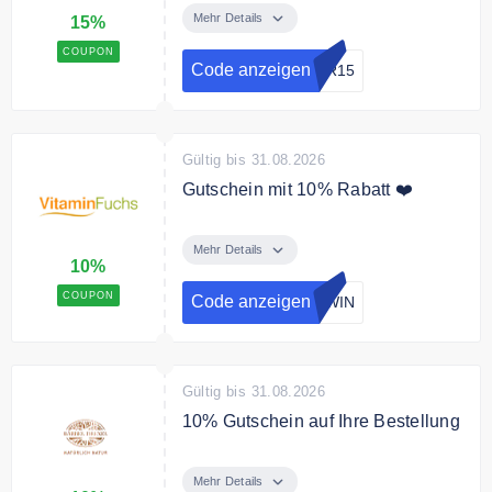
Gutscheincode 15% Rabatt auf
Mehr Details
15%
das gesamte Sortiment.
COUPON
Code anzeigen
ER15
Bedingungen
Gültig bis 30.07.2026
Gültig bis 31.08.2026
Gutschein mit 10% Rabatt ❤️
Bekomme -10% Nachlass bei
einem Mindestbestellwert von 15€!
Mehr Details
10%
COUPON
Code anzeigen
AWIN
Gültig bis 31.08.2026
10% Gutschein auf Ihre Bestellung
Mit dem Code erhalten Sie 10%
Rabatt auf Ihre Bestellung.
Mehr Details