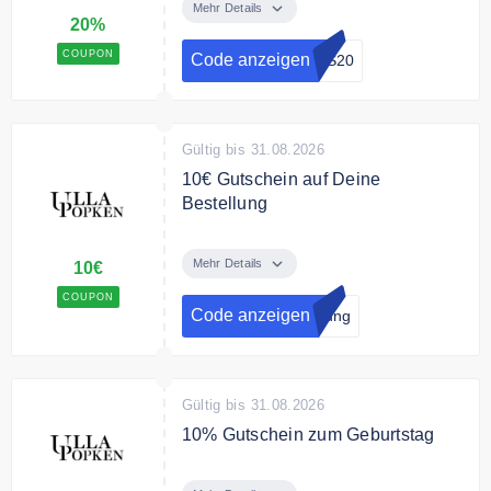
mit dem Code 20% Rabatt auf
Mehr Details
20%
alles
COUPON
Code anzeigen
US20
Gültig bis 31.08.2026
10€ Gutschein auf Deine
Bestellung
Jetzt den Newsletter abonnieren
und dafür exklusive
Mehr Details
10€
Rabattaktionen und attraktive
COUPON
Gewinnspiele erhalten.
Code anzeigen
dung
Bedingungen
Mindestbestellwert: 39,90€
Gültig bis 31.08.2026
10% Gutschein zum Geburtstag
"Gutschein zeigen" klicken, bei