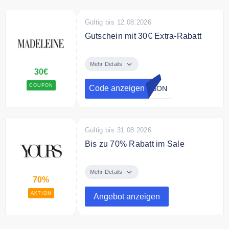
Gültig bis 12.08.2026
Gutschein mit 30€ Extra-Rabatt
Sichern Sie sich mit dem
Gutschein 30€ Extra Rabatt auf
Mehr Details
30€
bereits um 70% reduzierte Artikel
zum Final Sale
COUPON
Code anzeigen
ASON
Gültig bis 31.08.2026
Bis zu 70% Rabatt im Sale
Spare bis zu 70% auf ausgewählte
Mode im Sale.
Mehr Details
70%
AKTION
Angebot anzeigen