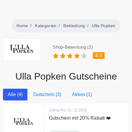
Home
Kategorien
Bekleidung
Ulla Popken
Shop-Bewertung (2)
4.5
Ulla Popken Gutscheine
Alle (4)
Gutschein (3)
Aktion (1)
Gültig bis 31.12.2026
Gutschein mit 20% Rabatt ❤️
Nur für kurze Zeit sichern Sie sich