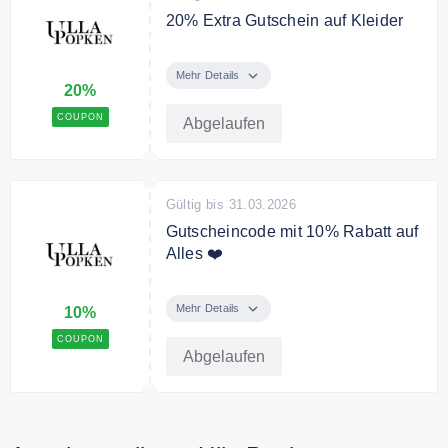
20% Extra Gutschein auf Kleider
Mit dem Code gibt es 20% Extra
Rabatt auf Kleider
Mehr Details
20%
COUPON
Abgelaufen
Gültig bis 31.03.2026
Gutscheincode mit 10% Rabatt auf
Alles ❤️
Verwenden Sie den Code und
sichern Sie sich 10% Rabatt auf
Mehr Details
10%
alles plus gratis Versand
COUPON
Abgelaufen