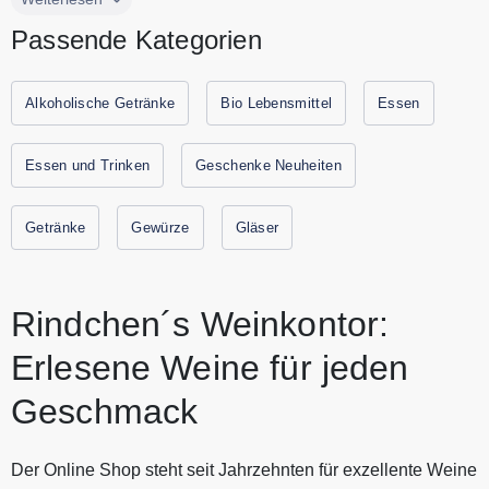
Sortiment erlesener Rotweine, Weißweine und Roséweine.
Passende Kategorien
Ebenso edel im Geschmack sind die prickelnden Verführer –
Winzersekt, Prosecco, Spumante, Cava, Crémant, Sekt und
Champagner – die feinste sinnliche Genüsse garantieren.
Alkoholische Getränke
Bio Lebensmittel
Essen
Sie bieten neugierigen Genussmenschen und
Feinschmeckern Weine aus Deutschland, Frankreich,
Essen und Trinken
Geschenke Neuheiten
Italien, Spanien, Portugal, Österreich, Argentinien, Chile,
Südafrika, Australien, Neuseeland, Kalifornien und vielen
Getränke
Gewürze
Gläser
weiteren Ländern mit dem besten Preis-Genuss-Verhältnis
an.Alle aktuellen Gutscheine und Rabattaktionen von
Rindchen's Weinkontor findest Du immer hier auf
Gutscheine.codes.
Rindchen´s Weinkontor:
Erlesene Weine für jeden
Geschmack
Der Online Shop steht seit Jahrzehnten für exzellente Weine