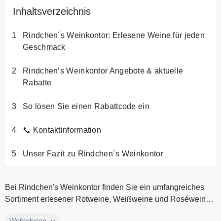
Inhaltsverzeichnis
Rindchen´s Weinkontor: Erlesene Weine für jeden
Geschmack
Rindchen’s Weinkontor Angebote & aktuelle
Rabatte
So lösen Sie einen Rabattcode ein
📞 Kontaktinformation
Unser Fazit zu Rindchen´s Weinkontor
Bei Rindchen's Weinkontor finden Sie ein umfangreiches
Sortiment erlesener Rotweine, Weißweine und Roséweine.
Ebenso edel im Ges...
Bei Rindchen's Weinkontor finden Sie ein umfangreiches
Weiterlesen