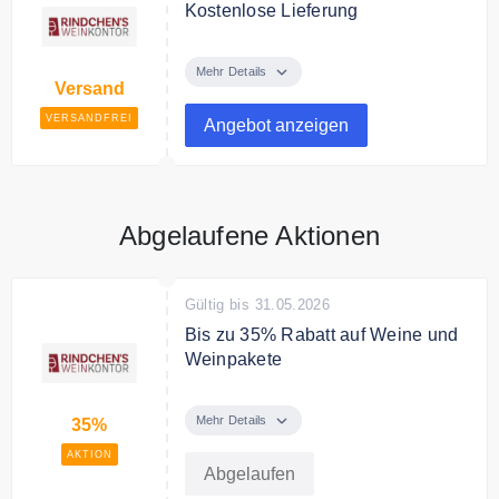
Kostenlose Lieferung
Ab 90€ Bestellwert liefert
Rindchen's Weinkontor Ihre
Mehr Details
Versand
Bestellung versandkostenfrei
VERSANDFREI
Angebot anzeigen
Abgelaufene Aktionen
Gültig bis 31.05.2026
Bis zu 35% Rabatt auf Weine und
Weinpakete
Nur für kurze Zeit gibt es 15% -
35% Rabatt auf Weine und
Mehr Details
35%
Weinpakete bei Rindchen’s
AKTION
Weinkontor
Abgelaufen