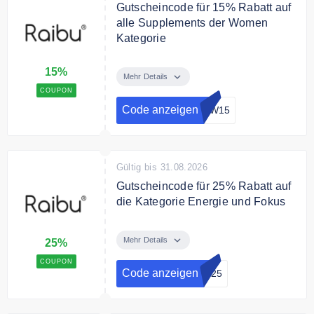
Gutscheincode für 15% Rabatt auf
alle Supplements der Women
Kategorie
Bei RAIBU gibt es mit dem
15%
Gutscheincode ab sofort 15 %
Mehr Details
Rabatt auf alle Supplements der
COUPON
Women-Kategorie
Code anzeigen
OW15
Gültig bis 31.08.2026
Gutscheincode für 25% Rabatt auf
die Kategorie Energie und Fokus
Beim Kauf von 3 Produkten aus
der Kategorie Energie & Fokus
Mehr Details
25%
wird ein Rabatt von 25%
COUPON
abgezogen
Code anzeigen
IT25