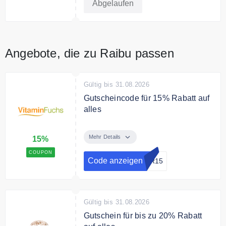
Abgelaufen
Angebote, die zu Raibu passen
Gültig bis 31.08.2026
Gutscheincode für 15% Rabatt auf
alles
Sichere Dir mit dem
Gutscheincode 15% Rabatt auf
Mehr Details
15%
das gesamte Sortiment.
COUPON
Code anzeigen
ER15
Bedingungen
Gültig bis 30.07.2026
Gültig bis 31.08.2026
Gutschein für bis zu 20% Rabatt