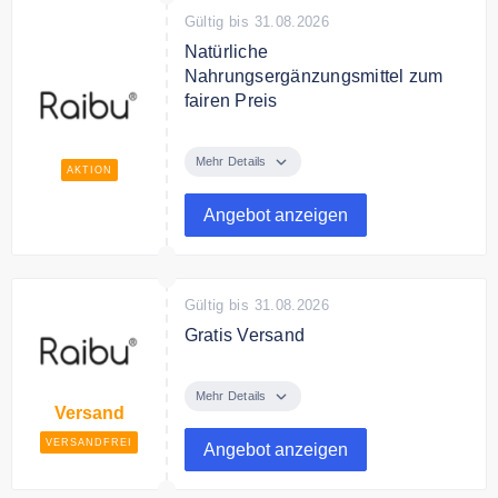
Gültig bis 31.08.2026
Natürliche
Nahrungsergänzungsmittel zum
fairen Preis
Entdecke bei Raibu natürliche
Nahrungsergänzungsmittel und
Mehr Details
AKTION
Vitamine zum fairen Preis,
Angebot anzeigen
Gültig bis 31.08.2026
Gratis Versand
Ab 45€ Bestellwert liefert Raibu
versandkostenfrei.
Mehr Details
Versand
VERSANDFREI
Angebot anzeigen