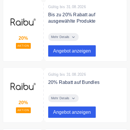
Gültig bis 31.08.2026
Bis zu 20% Rabatt auf
ausgewählte Produkte
Sichere Dir bis zu 20% auf
ausgewählte Produkte im Angebot.
Mehr Details
20%
AKTION
Angebot anzeigen
Gültig bis 31.08.2026
20% Rabatt auf Bundles
Spare jetzt 20% mit den Bundles
von Raibu.
Mehr Details
20%
AKTION
Angebot anzeigen