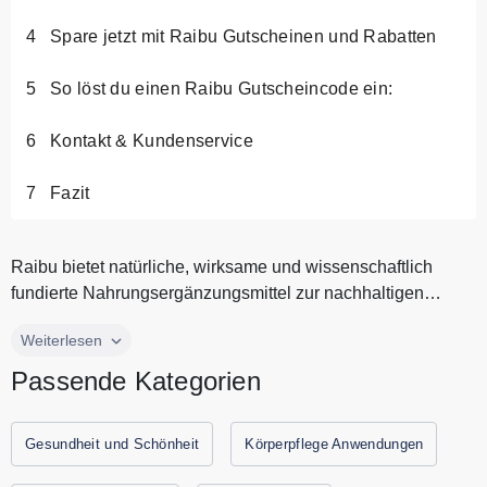
Spare jetzt mit Raibu Gutscheinen und Rabatten
So löst du einen Raibu Gutscheincode ein:
Kontakt & Kundenservice
Fazit
Raibu bietet natürliche, wirksame und wissenschaftlich
fundierte Nahrungsergänzungsmittel zur nachhaltigen
Förderung deiner Gesu...
Raibu bietet natürliche, wirksame und wissenschaftlich
Weiterlesen
fundierte Nahrungsergänzungsmittel zur nachhaltigen
Passende Kategorien
Förderung deiner Gesundheit. Raibu Produkte unterstützen
dein Wohlbefinden für mentale Klarheit, ein starkes
Immunsystem und gesunde Verdauung. Raibu verbindet die
Gesundheit und Schönheit
Körperpflege Anwendungen
Kraft der Natur mit moderner Wissenschaft. Alle aktuellen