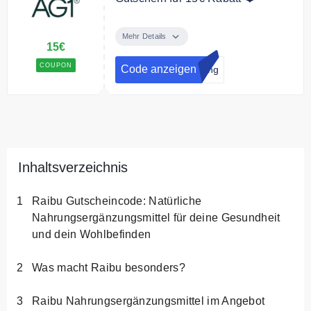
Empfehle AG1 Deinen Freunden
weiter und sichere Dir 15€ Rabatt
Mehr Details
15€
für Deine nächste Bestellung.
COUPON
Code anzeigen
lung
Inhaltsverzeichnis
Raibu Gutscheincode: Natürliche
Nahrungsergänzungsmittel für deine Gesundheit
und dein Wohlbefinden
Was macht Raibu besonders?
Raibu Nahrungsergänzungsmittel im Angebot