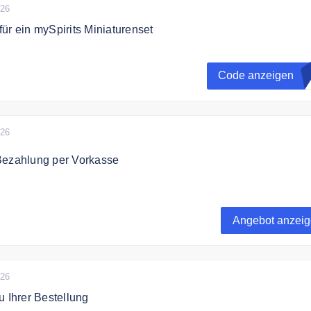
026
ür ein mySpirits Miniaturenset
Spirits jetzt weiter. Dann gibt es eine Kleinigkeit mit dazu.
 geworbene Spirituosenfreund erhält einen Gutscheincode fü
Code anzeigen
0
aturenset mit zwei Schnäpsen, einem Likör und einem Grappa
nolli.
026
Bezahlung per Vorkasse
h bei Bezahlung mit Vorauskasse bei myspirits.eu 2%
Angebot anzei
026
u Ihrer Bestellung