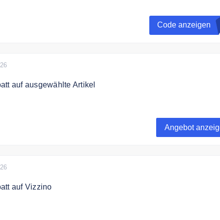
nnieren und 10€ Gutscheincode erhalten
Code anzeigen
026
tt auf ausgewählte Artikel
h bis zu 50% Rabatt auf ausgewählte Artikel
Angebot anzei
026
tt auf Vizzino
zu 42% Rabatt auf Vizzino