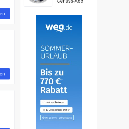
Genuss-Abo
gen
gen