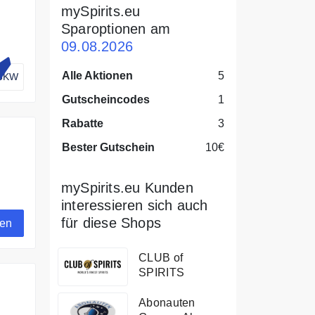
mySpirits.eu
Sparoptionen am
09.08.2026
r ein
Alle Aktionen
5
3KW
 von
Gutscheincodes
1
Rabatte
3
Bester Gutschein
10€
mySpirits.eu Kunden
interessieren sich auch
für diese Shops
gen
CLUB of
SPIRITS
Abonauten