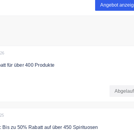
Angebot anzei
026
tt für über 400 Produkte
le Spirituosen bei der MAISpirits-Aktion
Abgelau
Vorrat reicht!
025
 Bis zu 50% Rabatt auf über 450 Spirituosen