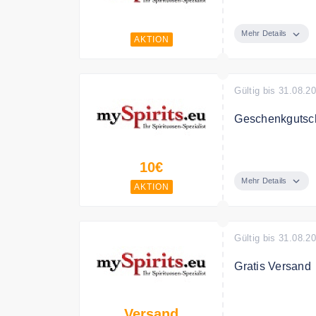
Zu jeder Bestel
Mehr Details
Bedingungen
AKTION
150€ MBW
Gültig bis 31.08.2
Geschenkgutsc
Verschenken Si
10€
Mehr Details
AKTION
Gültig bis 31.08.2
Gratis Versand
Kostenlose Zust
Versand