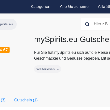
Kategorien
Alle Gutscheine
Alle S
irits.eu
mySpirits.eu Gutsche
4.67
Für Sie hat mySpirits.eu sich auf die Reise
Geschmäcker und Genüsse begeben. Mit sei
Für Sie hat mySpirits.eu sich auf die Reise
Weiterlesen
Geschmäcker und Genüsse begeben. Mit se
Spirituosen und Likören können Sie als G
mySpirits.eu bietet Ihnen die Produktneuhe
Freude an regional hergestelltem Schnaps o
Whisky, Grappa oder Rum. Sparen Sie jetzt
 (3)
Gutschein (1)
Gutscheinen und Rabattaktionen von mySpi