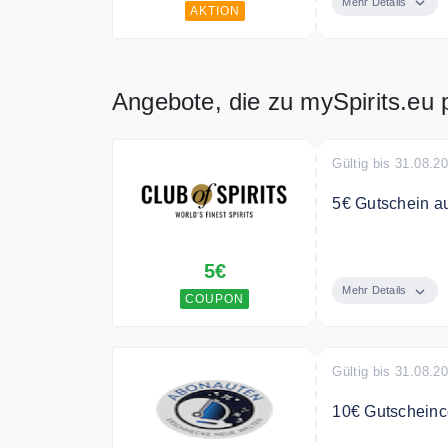
Mehr Details
AKTION
erhalten Sie di
Angebote, die zu mySpirits.eu
Gültig bis 31.08.2
5€ Gutschein au
Werden Sie jetz
5€
Ihre Bestellung.
Mehr Details
COUPON
Gültig bis 31.08.2
10€ Gutscheinco