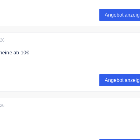
lung ab 150€ erhalten Sie tolle Prämien kostenlos dazu
Angebot anzei
026
heine ab 10€
e Geschenkgutscheine von mySpirits.eu ab 10€
Angebot anzei
026
ellung ab 150€ Bestellwert