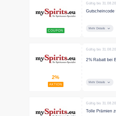
Gültig bis 31.08.2
Gutscheincode f
Empfehlen Sie my
Jeder von Ihnen
Mehr Details
COUPON
mySpirits Mini
Prinz und Bertag
Gültig bis 31.08.2
2% Rabatt bei 
Sichern Sie sic
2%
Mehr Details
AKTION
Gültig bis 31.08.2
Tolle Prämien z