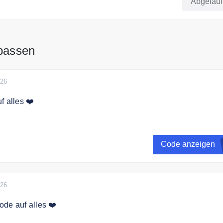
Abgelau
e exklusive Aperol-Wintermütze GRATIS dazu!
 passen
026
f alles ❤️
t Mitglied von Club of Spirits und erhalten Sie einen 5€ Rabat
Code anzeigen
026
de auf alles ❤️