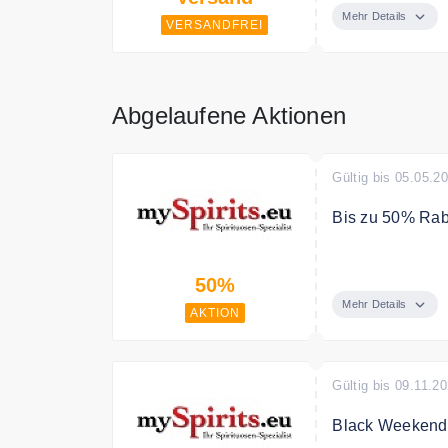
Mehr Details
VERSANDFREI
Abgelaufene Aktionen
Gültig bis 05.05.2
Bis zu 50% Raba
Rabatte auf vie
50%
Bedingungen
Mehr Details
AKTION
Nur solange der 
Gültig bis 09.11.2
Black Weekend: