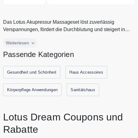
Bedingungen
Nicht mit anderen Gutscheinen &
Aktionen kombinierbar.
Das Lotus Akupressur Massageset löst zuverlässig
Verspannungen, fördert die Durchblutung und steigert in
kürzester Zeit das allg...
Das Lotus Akupressur Massageset löst zuverlässig
Weiterlesen
Verspannungen, fördert die Durchblutung und steigert in
Passende Kategorien
kürzester Zeit das allgemeine Wohlbefinden. Die tiefe,
intensive Massage lindert Kopfschmerzen und Migräne,
verbessert die Schlafqualität und macht Sie insgesamt
Gesundheit und Schönheit
Haus Accessoires
gesünder und glücklicher. Alle aktuellen Gutscheine und
Angebote von Lotus Dreams finden Sie immer hier auf
Körperpflege Anwendungen
Sanitätshaus
Gutscheine.codes.
Lotus Dream Coupons und
Rabatte