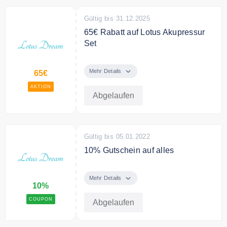
Gültig bis 31.12.2025
65€ Rabatt auf Lotus Akupressur
Set
Jetzt 65€ Rabatt auf Lotus
Akupressur Set bei Lotus Dreams
Mehr Details
65€
AKTION
Abgelaufen
Gültig bis 05.01.2022
10% Gutschein auf alles
Sie sparen mit dem Code 10% auf
das ganze Sortiment im Online
Mehr Details
10%
Shop
COUPON
Abgelaufen