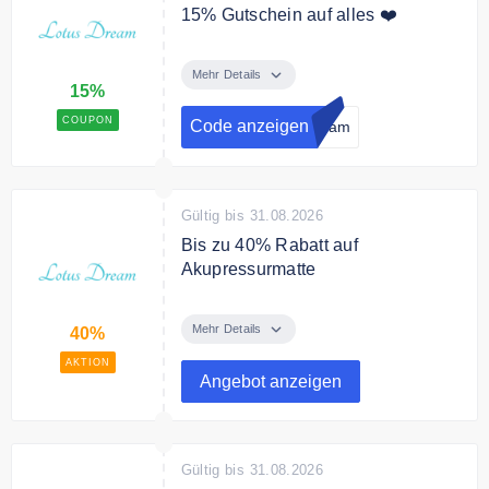
15% Gutschein auf alles ❤️
Mit dem Code erhalten Sie 15%
auf alle Produkte ohne
Mehr Details
15%
Rahmenbedingungen
COUPON
Code anzeigen
ream
Gültig bis 31.08.2026
Bis zu 40% Rabatt auf
Akupressurmatte
Handgemachten Lotus Matten
helfen zur Entspannung und
Mehr Details
40%
steigern das allgemeine
AKTION
Wohlbefinden. Jetzt mit bis zu
Angebot anzeigen
40% sparen.
Gültig bis 31.08.2026