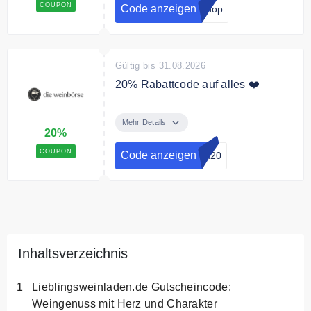
mehr verpassen. Als Dankeschön
COUPON
Code anzeigen
Shop
erhalten Sie einen 20€ Gutschein
für Ihre Weinbestellung nach
erfolgreicher Anmeldung.
Gültig bis 31.08.2026
20% Rabattcode auf alles ❤️
Sichern Sie sich mit dem Code
20% Rabatt bei mindestens 3
Mehr Details
20%
Flaschen.
COUPON
Code anzeigen
nk20
Bedingungen
Nicht gültig für
Geschenkgutscheine.
Inhaltsverzeichnis
Lieblingsweinladen.de Gutscheincode:
Weingenuss mit Herz und Charakter