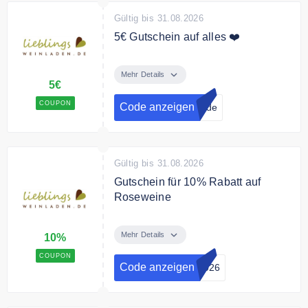
Gültig bis 31.08.2026
5€ Gutschein auf alles ❤️
Melden Sie sich jetzt zum
Lieblingsweinladen.de Newsletter
Mehr Details
5€
an und erhalten Sie einen 5€
Gutschein auf Ihre Bestellung.
COUPON
Code anzeigen
n.de
Gültig bis 31.08.2026
Gutschein für 10% Rabatt auf
Roseweine
Mit dem Code sparen Sie 10% auf
Roseweine.
Mehr Details
10%
COUPON
Code anzeigen
2026