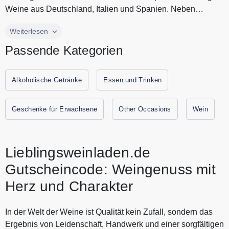
Weine aus Deutschland, Italien und Spanien. Neben
ausgewählten Spitzen...
Lieblingsweinladen.de ist der Online Shop für hochwertige
Weiterlesen
Weine aus Deutschland, Italien und Spanien. Neben
Passende Kategorien
ausgewählten Spitzenerzeugern bereiten
Lieblingsweinladen.de vor allem kleinere, aufstrebende
Weingüter mit kompromisslosem Qualitätsansatz Freude.
Alkoholische Getränke
Essen und Trinken
Neben Premium Weinen finden Sie ausgewählte
Spirituosen. Alle aktuellen Gutscheine und Rabattaktionen
Geschenke für Erwachsene
Other Occasions
Wein
von Lieblingsweinladen.de finden Sie immer hier auf
Gutscheine.codes.
Lieblingsweinladen.de
Gutscheincode: Weingenuss mit
Herz und Charakter
In der Welt der Weine ist Qualität kein Zufall, sondern das
Ergebnis von Leidenschaft, Handwerk und einer sorgfältigen