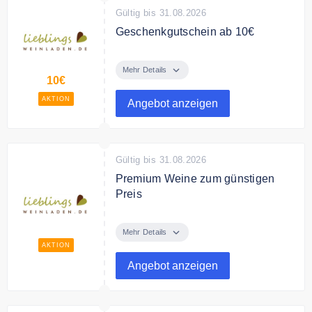
Gültig bis 31.08.2026
Geschenkgutschein ab 10€
Verschenken Sie
Geschenkgutscheine von
Mehr Details
10€
Lieblingsweinladen.de ab 10€.
Das ideale Geschenk für
AKTION
Angebot anzeigen
Weinliebhaber.
Gültig bis 31.08.2026
Premium Weine zum günstigen
Preis
Entdecken Sie bei
Lieblingsweinladen.de Premium
Mehr Details
Weine aus Deutschland, Italien
AKTION
und Spanien zum günstigen Preis.
Angebot anzeigen