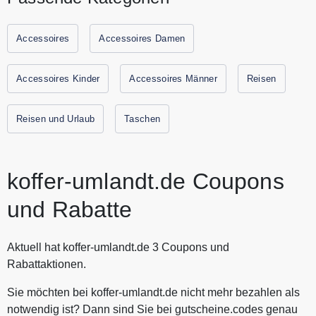
große Auswahl an Schulranzen und Schulrucksäcken von
Marken wie McNeill, Scout,, Deuter und viel mehr. Zudem
bietet koffer-umlandt.de Ihnen Taschen und Rucksäcke aus
Accessoires
Accessoires Damen
dem Bereich Sport und Freizeit. In der Koffer Abteilung
präsentiert koffer-umlandt.de Reisekoffer, Trolleys,
Accessoires Kinder
Accessoires Männer
Reisen
Reisetaschen mit Rollen und weiteres Gepäck und
Equipment, das für Reisen benötigt wird. koffer-umlandt.de
Reisen und Urlaub
Taschen
führt die Marken Samsonite, Titan, Travelite, American
Tourister und viele andere. Alle aktuellen Gutscheine und
Rabattaktionen von koffer-umlandt.de finden Sie immer hier
auf Gutscheine.codes.
koffer-umlandt.de Coupons
und Rabatte
Aktuell hat koffer-umlandt.de 3 Coupons und
Rabattaktionen.
Sie möchten bei koffer-umlandt.de nicht mehr bezahlen als
notwendig ist? Dann sind Sie bei gutscheine.codes genau