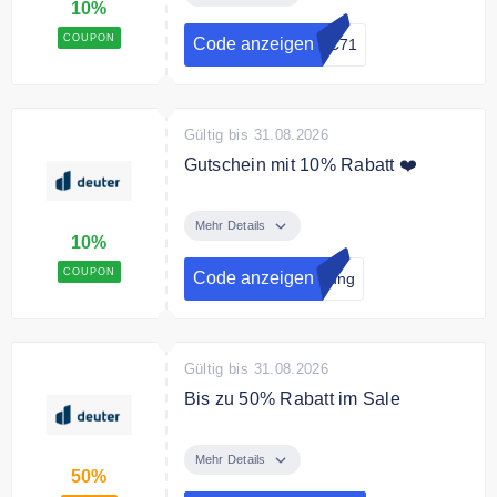
10%
COUPON
Code anzeigen
6C71
Gültig bis 31.08.2026
Gutschein mit 10% Rabatt ❤️
Mit deiner Anmeldung erhältst du
deinen exklusiven 10 %-
Mehr Details
10%
Gutscheincode für deine nächste
Bestellung!
COUPON
Code anzeigen
dung
Gültig bis 31.08.2026
Bis zu 50% Rabatt im Sale
Sparen Sie bis zu 50% auf
ausgewählte dueter Modelle im
Mehr Details
50%
End Of Season Sale