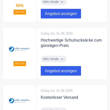
ausgewählte Artikel im Sale.
Mehr Details
50%
AKTION
Angebot anzeigen
Gültig bis 31.08.2026
Hochwertige Schulrucksäcke zum
günstigen Preis
Entdecken Sie bei koffer-
umlandt.de hochwertige
Mehr Details
Schulrucksäcke zum günstigen
AKTION
Preis.
Angebot anzeigen
Gültig bis 31.08.2026
Kostenloser Versand
Ab 40€ Bestellwert liefert koffer-