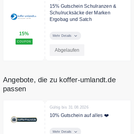
15% Gutschein Schulranzen &
Schulrucksäcke der Marken
Ergobag und Satch
Sie sparen 15% auf alle
15%
Schulranzen und Schulrucksäcke
Mehr Details
der Marken Ergobag und Satch.
COUPON
Abgelaufen
Angebote, die zu koffer-umlandt.de
passen
Gültig bis 31.08.2026
10% Gutschein auf alles ❤️
Sichern Sie sich mit dem Code
10% Rabatt auf Ihre Bestellung.
Mehr Details