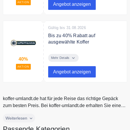
AKTION
Angebot anzeigen
Gültig bis 31.08.2026
Bis zu 40% Rabatt auf
ausgewählte Koffer
Sparen Sie bis zu 40€ auf
ausgewählte Koffer.
Mehr Details
40%
AKTION
Angebot anzeigen
koffer-umlandt.de hat für jede Reise das richtige Gepäck
zum besten Preis. Bei koffer-umlandt.de erhalten Sie eine
große Auswahl...
koffer-umlandt.de hat für jede Reise das richtige Gepäck
Weiterlesen
zum besten Preis. Bei koffer-umlandt.de erhalten Sie eine
Passende Kategorien