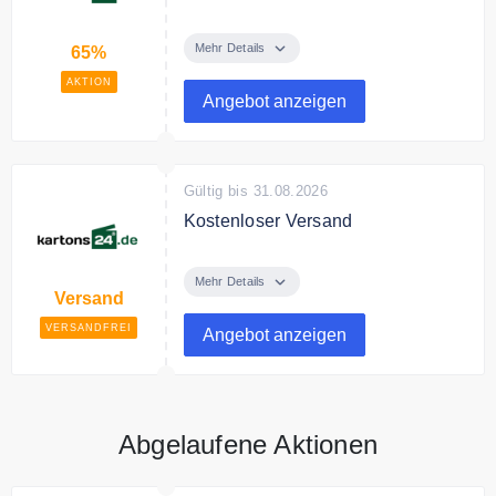
Sparen Sie bis zu 65% auf
ausgewählte Produkte.
Mehr Details
65%
AKTION
Angebot anzeigen
Gültig bis 31.08.2026
Kostenloser Versand
Ab 100€ Bestellwert liefert
kartons24.de versandkostenfrei.
Mehr Details
Versand
VERSANDFREI
Angebot anzeigen
Abgelaufene Aktionen