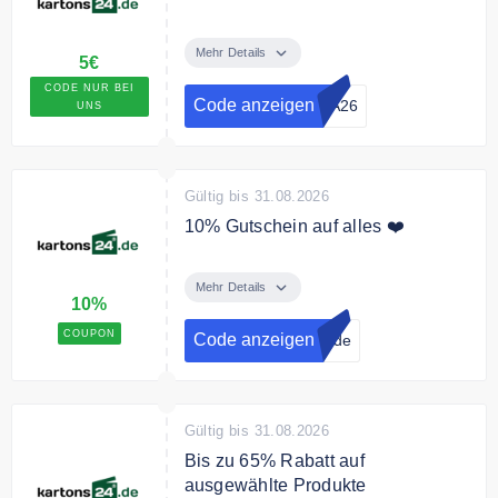
Sichern Sie sich mit unserem
exklusiven Rabattcode 5€ auf Ihre
Mehr Details
5€
gesamte Bestellung.
CODE NUR BEI
Code anzeigen
KA26
UNS
Bedingungen
Ab 180€ Mindestbestellwert.
Gültig bis 31.08.2026
10% Gutschein auf alles ❤️
Melden Sie sich jetzt zum
kartons24.de Newsletter an und
Mehr Details
10%
erhalten Sie einen 10% Gutschein
auf Ihre Bestellung.
COUPON
Code anzeigen
4.de
Gültig bis 31.08.2026
Bis zu 65% Rabatt auf
ausgewählte Produkte