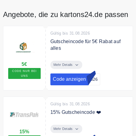
mit anderen Aktionen kombinierbar
Angebote, die zu kartons24.de passen
Gültig bis 31.08.2026
Gutscheincode für 5€ Rabat auf
alles
Nutzen Sie unseren exklusiven
5€
Rabattcode um 5€ auf Ihre
Mehr Details
Bestellung zu sparen.
CODE NUR BEI
UNS
Code anzeigen
BB26
Bedingungen
Ab 200€ Mindestbestellwert.
Gültig bis 31.08.2026
15% Gutscheincode ❤️
Mit unseren exklusiven Code
erhalten Sie unglaubliche 15% auf
Mehr Details
15%
alles bei TransPak