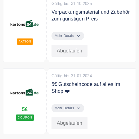
Gültig bis 31.10.2025
Verpackungsmaterial und Zubehör
zum günstigen Preis
kartons24.de bietet
Verpackungsmaterial und Zubehör
Mehr Details
zum günstigen Preis.
AKTION
Abgelaufen
Gültig bis 31.01.2024
5€ Gutscheincode auf alles im
Shop ❤️
5€ Rabatt ab einem
Mindestbestellwert von 180€
Mehr Details
5€
Brutto
COUPON
Abgelaufen
Bedingungen
Pro Kunde nur 1x einlösbar, nicht