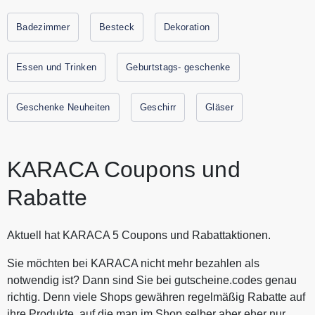
Bei Karaca finden Sie schönes Besteck, Geschirr, sowie
funktionale Küchenmaschinen, Kaffeemaschinen und vieles
Badezimmer
Besteck
Dekoration
mehr zu einem günstigen Preis. Sparen Sie jetzt durch
Gutscheine.codes mit den aktuellen Gutscheinen und
Essen und Trinken
Geburtstags- geschenke
Rabattaktionen von Karaca.
Geschenke Neuheiten
Geschirr
Gläser
KARACA Coupons und
Rabatte
Aktuell hat KARACA 5 Coupons und Rabattaktionen.
Sie möchten bei KARACA nicht mehr bezahlen als
notwendig ist? Dann sind Sie bei gutscheine.codes genau
richtig. Denn viele Shops gewähren regelmäßig Rabatte auf
ihre Produkte, auf die man im Shop selber aber eher nur