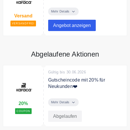
Karaca versendet kostenfrei.
Mehr Details
Versand
VERSANDFREI
Angebot anzeigen
Abgelaufene Aktionen
Gültig bis 30.06.2026
Gutscheincode mit 20% für
Neukunden❤️
Verwenden Sie den Code an der
Kasse und sichern Sie sich ganze
Mehr Details
20%
20% Rabatt auf Ihre erste
COUPON
Bestellung
Abgelaufen
Bedingungen