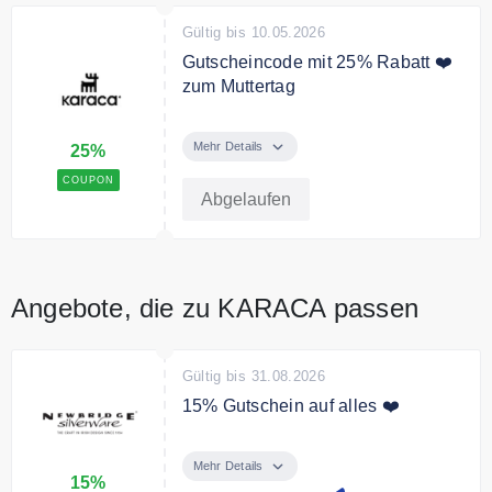
Gültig bis 10.05.2026
Gutscheincode mit 25% Rabatt ❤️
zum Muttertag
Anlässlich zum Muttertag sparen
Sie 25% auf Ihre Bestellung bei
Mehr Details
25%
KARACA
COUPON
Abgelaufen
Angebote, die zu KARACA passen
Gültig bis 31.08.2026
15% Gutschein auf alles ❤️
Genießen Sie 15 % Rabatt, wenn
Sie sich in die VIP-Liste eintragen!
Mehr Details
15%
Erhalten Sie exklusive Angebote