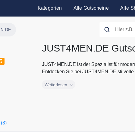
Kategorien
Alle Gutscheine
Alle S
EN.DE
JUST4MEN.DE Gutsc
5
JUST4MEN.DE ist der Spezialist für moder
Entdecken Sie bei JUST4MEN.DE stilvolle 
JUST4MEN.DE ist der Spezialist für moder
Weiterlesen
Entdecken Sie bei JUST4MEN.DE stilvolle 
Hugo Boss, Ralp Lauren oder Pierre Cardi
stilbewusste Männer. Bei JUST4MEN.DE fi
Anzüge zum besten Preis. Sparen Sie jetzt
Gutscheinen und Rabattaktionen von JU
 (3)