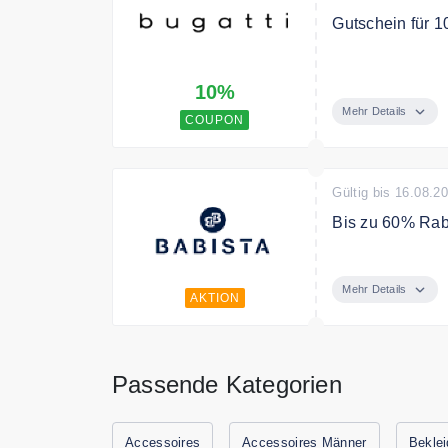
Gutschein für 1
Mit dem Gutsch
10%
Kollektion.
Mehr Details
COUPON
Bedingungen
-
Gültig bis 16.08.2
Bis zu 60% Rab
Sommerzeit ist
attraktive Mode
Mehr Details
AKTION
Bedingungen
Nur solange der 
Passende Kategorien
Accessoires
Accessoires Männer
Bekle