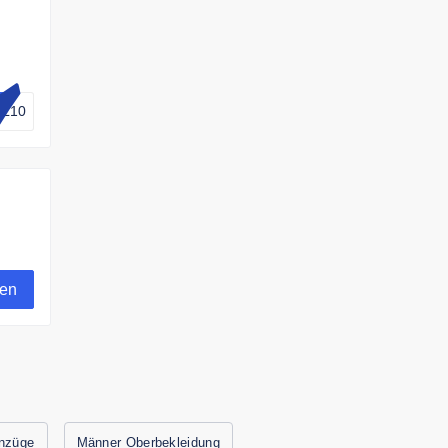
AL10
gen
nzüge
Männer Oberbekleidung