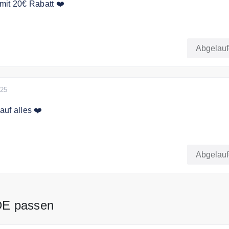
mit 20€ Rabatt ❤️
bt es 20€ Rabatt auf das gesamte Sortiment
Abgelau
rs
025
uf alles ❤️
halten sie 15% Rabatt auf Ihre Bestellung.
Abgelau
DE passen