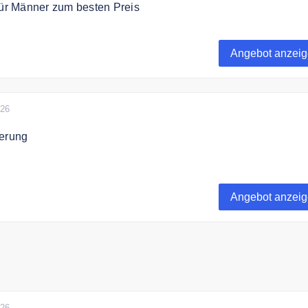
für Männer zum besten Preis
tet stilvolle Mode für Männer zum besten Preis.
Angebot anzei
026
ferung
fert versandkostenfrei nach Deutschland und Österreich.
Angebot anzei
026