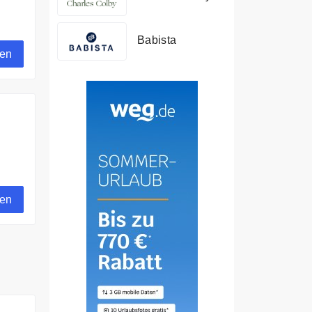
Babista
gen
gen