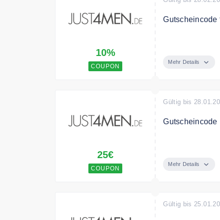
Gutscheincode f
Sichern Sie si
10%
bereits reduziert
Mehr Details
COUPON
Gültig bis 28.01.2
Gutscheincode 
Sie sparen mit
25€
Mehr Details
COUPON
Gültig bis 25.01.2