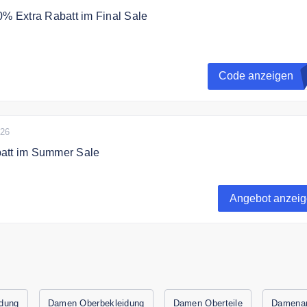
0% Extra Rabatt im Final Sale
eincod sparen Sie noch mal 10% zusätzlich auf die Sale
Code anzeigen
026
att im Summer Sale
 Schnäppchenzeit: Jetzt im Summer Sale bis 60% von Babista
 für attraktive Männer sichern und sparen.
Angebot anzei
Vorrat reicht.
idung
Damen Oberbekleidung
Damen Oberteile
Damena