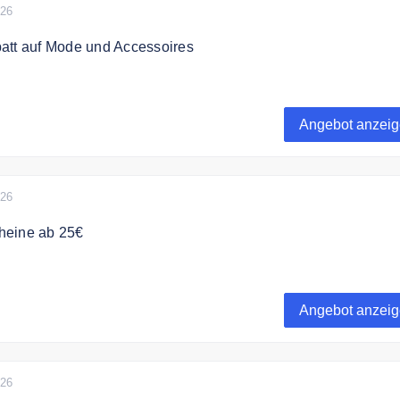
026
att auf Mode und Accessoires
 zu 50% auf ausgewählte Mode und Accessoires für Männer in
Angebot anzei
026
heine ab 25€
e Geschenkgutscheine ab 25€ von Just4men.de
Angebot anzei
026