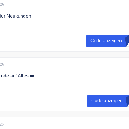
026
 für Neukunden
en mit dem Gutscheincode 15% auf das gesamte Sortiment.
Code anzeigen
%
026
ode auf Alles ❤️
den Code an der Kasse und sichern Sie sich 10% Rabatt auf 
lung
Code anzeigen
L
026