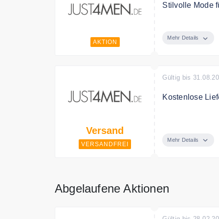
Stilvolle Mode 
Just4men.de bie
Mehr Details
AKTION
Gültig bis 31.08.2
Kostenlose Lie
Just4men.de lie
Versand
Mehr Details
VERSANDFREI
Abgelaufene Aktionen
Gültig bis 28.02.2