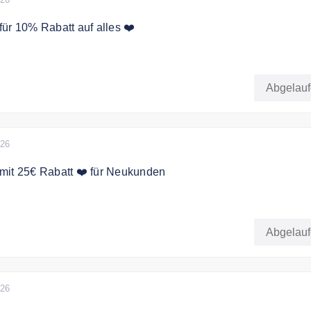
ür 10% Rabatt auf alles ❤️
ch mit dem Code 10% Rabatt auf das gesamte Sortiment. Auch
e Artikel.
Abgelau
026
mit 25€ Rabatt ❤️ für Neukunden
 dem Code 25€ Rabatt das gesamte Sortiment bei Just4men
Abgelau
026