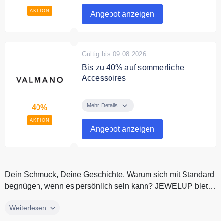
AKTION
Angebot anzeigen
Gültig bis 09.08.2026
Bis zu 40% auf sommerliche
Accessoires
Sparen Sie bis zu 40% auf
sommerliche Accessoires
Mehr Details
40%
AKTION
Angebot anzeigen
Dein Schmuck, Deine Geschichte. Warum sich mit Standard
begnügen, wenn es persönlich sein kann? JEWELUP bietet
Dir die Möglichke...
Dein Schmuck, Deine Geschichte. Warum sich mit Standard
Weiterlesen
begnügen, wenn es persönlich sein kann? JEWELUP bietet