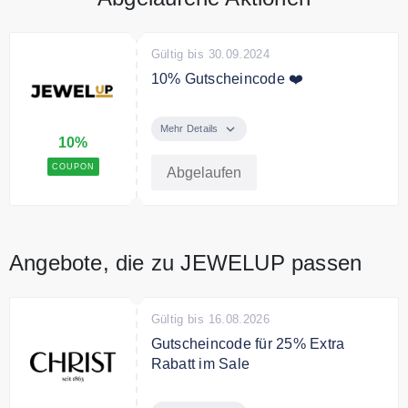
Gültig bis 30.09.2024
10% Gutscheincode ❤️
Sichern Sie sich mit dem Code
10% Rabatt auf das gesamte
Mehr Details
10%
Sortiment.
COUPON
Abgelaufen
Angebote, die zu JEWELUP passen
Gültig bis 16.08.2026
Gutscheincode für 25% Extra
Rabatt im Sale
Sichere Dir mit dem