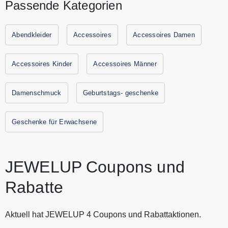
Passende Kategorien
Dir die Möglichkeit, Schmuckstücke zu kreieren, die
genauso einzigartig sind wie Du. Graviere einen Namen, ein
besonderes Datum oder eine besondere Botschaft und
Abendkleider
Accessoires
Accessoires Damen
mache jedes Schmuckstück zu Deinem ganz persönlichen
Erinnerungsstück. Entdecke einzigartige Schmuckstücke
Accessoires Kinder
Accessoires Männer
zum günstigen Preis bei JEWELUP. Alle aktuellen
Gutscheine und Rabattaktionen von JEWELUP findest Du
Damenschmuck
Geburtstags- geschenke
immer hier auf Gutscheine.codes.
Geschenke für Erwachsene
JEWELUP Coupons und
Rabatte
Aktuell hat JEWELUP 4 Coupons und Rabattaktionen.