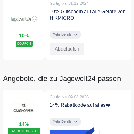
Gültig bis 31.12.2024
10% Gutschein auf alle Geräte von
HIKMICRO
Mit dem Code erhalten Sie 10%
Rabatt auf alle Geräte von
Mehr Details
10%
HIKMICRO.
COUPON
Abgelaufen
Angebote, die zu Jagdwelt24 passen
Gültig bis 09.08.2026
14% Rabattcode auf alles❤️
Mit unserem exklusiven Code
sparst Du 14% auf das ganze
Mehr Details
14%
Sortiment
CODE NUR BEI