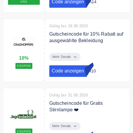
Code anzeigen
MA14
UNS
Gültig bis 18.08.2026
Gutscheincode für 10% Rabatt auf
ausgewählte Bekleidung
Sichern Sie sich mit dem
Rabattcode 10% Extra Rabatt auf
Mehr Details
10%
ausgewählte Bekleidung.
COUPON
Code anzeigen
RA10
Gültig bis 31.08.2026
Gutscheincode für Gratis
Stirnlampe ❤️
Verwenden Sie den Rabattcode
um eine Stirnlampe zu sichern
Mehr Details
COUPON