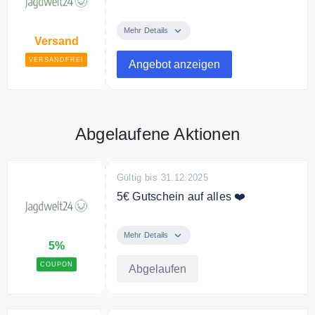
Ab 79,95€ Bestellwert liefert
Jagdwelt24 versandkostenfrei.
Mehr Details
Versand
VERSANDFREI
Angebot anzeigen
Abgelaufene Aktionen
Gültig bis 31.12.2025
5€ Gutschein auf alles ❤️
Mit dem Code erhalten Sie 5€
Rabatt auf Ihre Bestellung.
Mehr Details
5%
COUPON
Abgelaufen