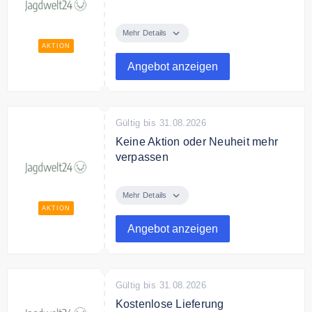
Finden Sie bei Jagdwelt24
Jagdausrüstung von Top Marken
Mehr Details
zum besten Preis.
AKTION
Angebot anzeigen
Gültig bis 31.08.2026
Keine Aktion oder Neuheit mehr
verpassen
Melden Sie sich jetzt zum
Jagdwelt24 Newsletter an und
Mehr Details
verpassen Sie keine Aktion oder
AKTION
Neuheit mehr.
Angebot anzeigen
Gültig bis 31.08.2026
Kostenlose Lieferung