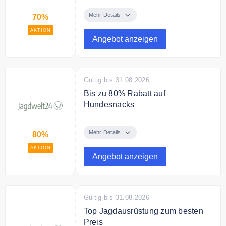
Jetzt bis zu 70% im Sommer Sale
sparen.
Mehr Details
70%
AKTION
Angebot anzeigen
Gültig bis 31.08.2026
Bis zu 80% Rabatt auf
Hundesnacks
Sparen Sie jetzt 80% auf
Hundesnacks.
Mehr Details
80%
AKTION
Angebot anzeigen
Gültig bis 31.08.2026
Top Jagdausrüstung zum besten
Preis