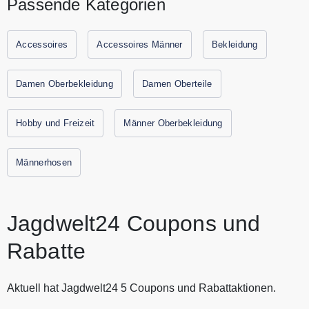
Passende Kategorien
Accessoires. Die Produktpalette von Jagdwelt24 umfasst
Produkte bekannter Herstellernamen, wie Deerhunter,
Shooterking, Blaser und Pinewood. Entdecken Sie bei
Accessoires
Accessoires Männer
Bekleidung
Jagdwelt24 Top Jagdausrüstung zum besten Preis. Sparen
Sie jetzt durch Gutscheine.codes mit den aktuellen
Damen Oberbekleidung
Damen Oberteile
Gutscheinen und Rabattaktionen von Jagdwelt24.
Hobby und Freizeit
Männer Oberbekleidung
Männerhosen
Jagdwelt24 Coupons und
Rabatte
Aktuell hat Jagdwelt24 5 Coupons und Rabattaktionen.