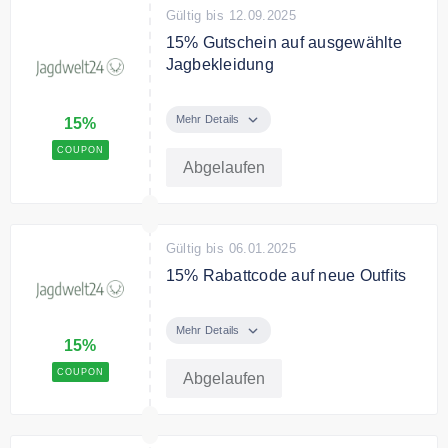
Gültig bis 12.09.2025
15% Gutschein auf ausgewählte
Jagbekleidung
Mit dem Code gibt es 15% Rabatt
auf ausgewiesene
Mehr Details
15%
Jagdbekleidung
COUPON
Abgelaufen
Gültig bis 06.01.2025
15% Rabattcode auf neue Outfits
15% Rabatt auf neue Outfits mit
dem Code
Mehr Details
15%
COUPON
Abgelaufen