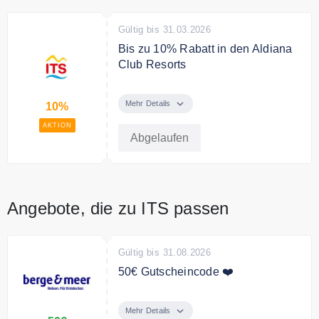
Gültig bis 31.03.2026
Bis zu 10% Rabatt in den Aldiana
Club Resorts
Aldiana Club Resorts: Erholung
pur. Urlaub unter Freunden – bis
Mehr Details
10%
zu 10 % Rabatt in den Aldiana
AKTION
Club Resorts
Abgelaufen
Angebote, die zu ITS passen
Gültig bis 31.08.2026
50€ Gutscheincode ❤️
Jetzt zum Newsletter anmelden
und 50€ Gutschein erhalten
Mehr Details