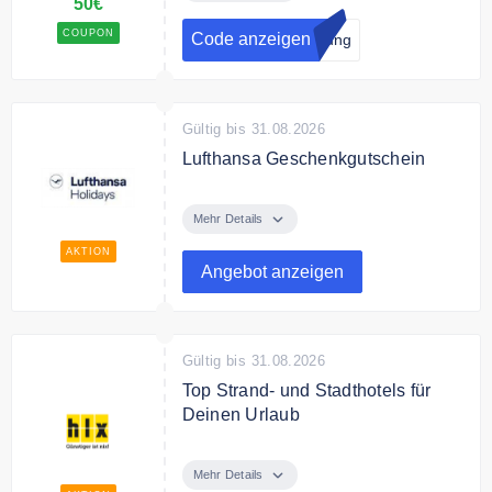
50€
COUPON
Code anzeigen
dung
Gültig bis 31.08.2026
Lufthansa Geschenkgutschein
Städtetrip mit guten Freunden,
Strandurlaub mit der Familie oder
Mehr Details
komfortabel zum nächsten
AKTION
Geschäftstermin reisen:
Angebot anzeigen
Verschenken Sie unvergessliche
Momente mit einem Gutschein von
Lufthansa.
Gültig bis 31.08.2026
Top Strand- und Stadthotels für
Deinen Urlaub
Entdecken Sie die Top Hotels mit
100% Weiterempfehlung!
Mehr Details