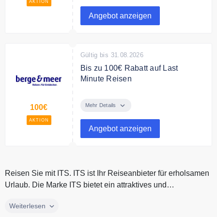
AKTION
Angebot anzeigen
Gültig bis 31.08.2026
Bis zu 100€ Rabatt auf Last
Minute Reisen
Bis zu 100€ Rabatt auf Last
Minute Reisen bei berge & meer.
Mehr Details
100€
AKTION
Angebot anzeigen
Reisen Sie mit ITS. ITS ist Ihr Reiseanbieter für erholsamen
Urlaub. Die Marke ITS bietet ein attraktives und
umfangreiches Ange...
Reisen Sie mit ITS. ITS ist Ihr Reiseanbieter für erholsamen
Weiterlesen
Urlaub. Die Marke ITS bietet ein attraktives und