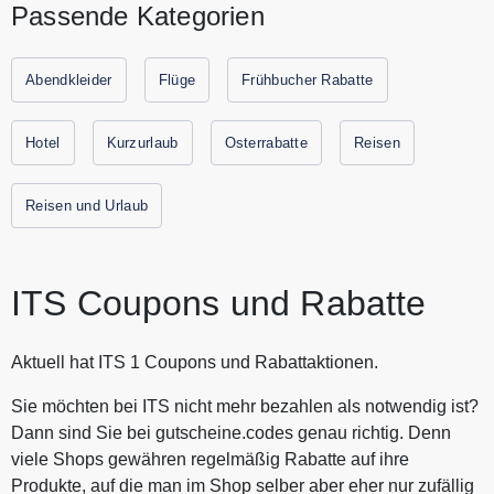
Passende Kategorien
umfangreiches Angebot für Familien an. Buchen Sie jetzt
Ihren Urlaub sicher und flexibel. Entdecken Sie Top
Urlaubsziele in Spanien, Griechenland oder Bulgarien. Alle
Abendkleider
Flüge
Frühbucher Rabatte
aktuellen Gutscheine und Rabattaktionen von ITS finden Sie
immer hier auf Gutscheine.codes.
Hotel
Kurzurlaub
Osterrabatte
Reisen
Reisen und Urlaub
ITS Coupons und Rabatte
Aktuell hat ITS 1 Coupons und Rabattaktionen.
Sie möchten bei ITS nicht mehr bezahlen als notwendig ist?
Dann sind Sie bei gutscheine.codes genau richtig. Denn
viele Shops gewähren regelmäßig Rabatte auf ihre
Produkte, auf die man im Shop selber aber eher nur zufällig