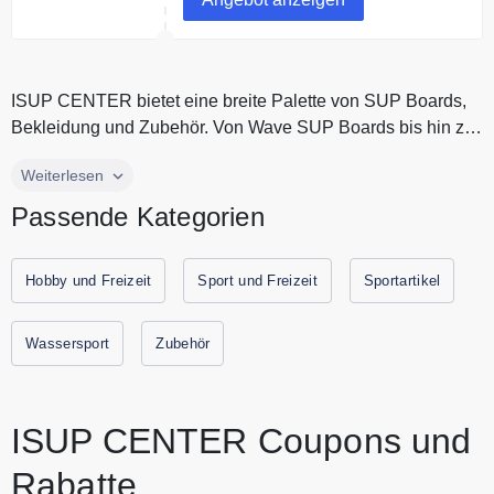
ISUP CENTER bietet eine breite Palette von SUP Boards,
Bekleidung und Zubehör. Von Wave SUP Boards bis hin zu
Touring SUP Boards...
ISUP CENTER bietet eine breite Palette von SUP Boards,
Weiterlesen
Bekleidung und Zubehör. Von Wave SUP Boards bis hin zu
Passende Kategorien
Touring SUP Boards. Stehpaddeln ist für ISUP CENTER
das ultimative Gefühl von Freiheit und Entspannung auf dem
Wasser. Bestelle jetzt dein SUP Board in Deutschlands
Hobby und Freizeit
Sport und Freizeit
Sportartikel
vielseitigem SUP Shop. Alle aktuellen Gutscheine und
Rabattaktionen von ISUP CENTER findest Du immer hier
Wassersport
Zubehör
auf Gutscheine.codes.
ISUP CENTER Coupons und
Rabatte