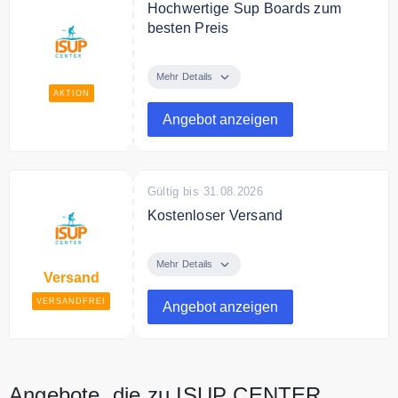
Hochwertige Sup Boards zum
besten Preis
Entdecke bei Isup Center
hochwertige Sup Boards sowie
Mehr Details
das passende Zubehör zum
AKTION
besten Preis
Angebot anzeigen
Gültig bis 31.08.2026
Kostenloser Versand
Kostenloser Versand beim Kauf
eines SUP-Boards
Mehr Details
Versand
VERSANDFREI
Angebot anzeigen
Angebote, die zu ISUP CENTER