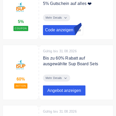
5% Gutschein auf alles ❤️
Melde dich jetzt zum Isup Center
Newsletter an und sichere Dir 5%
Mehr Details
5%
Rabatt auf Deine Bestellung.
COUPON
Code anzeigen
nter
Gültig bis 31.08.2026
Bis zu 60% Rabatt auf
ausgewählte Sup Board Sets
Sichere Dir bis zu 60% für
ausgewählte Sup Board Sets.
Mehr Details
60%
AKTION
Angebot anzeigen
Gültig bis 31.08.2026