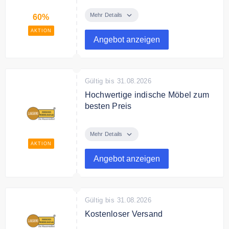
Spare bis zu 60% auf ausgewählte
Möbel im Angebot.
Mehr Details
60%
AKTION
Angebot anzeigen
Gültig bis 31.08.2026
Hochwertige indische Möbel zum
besten Preis
Entdecke bei Lakshmi
hochwertige indische Möbel zum
Mehr Details
besten Preis.
AKTION
Angebot anzeigen
Gültig bis 31.08.2026
Kostenloser Versand