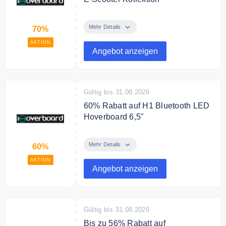
Schon ab 108,00€ für die Kinder
E-Scooter Kollektion
Mehr Details
70%
AKTION
Angebot anzeigen
Gültig bis 31.08.2026
60% Rabatt auf H1 Bluetooth LED
Hoverboard 6,5"
Das iHoverboard H1 Bluetooth
LED Hoverboard 6,5" in mehreren
Mehr Details
60%
Farben für nur 88,99€
AKTION
Angebot anzeigen
Gültig bis 31.08.2026
Bis zu 56% Rabatt auf