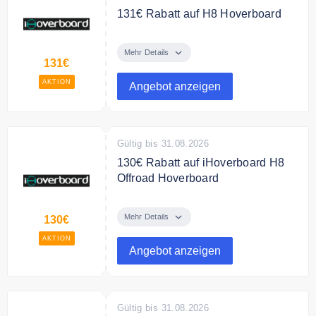
131€ Rabatt auf H8 Hoverboard
Sparen Sie 131€ auf H8 Offroad
Bluetooth Hoverboard
Mehr Details
131€
AKTION
Angebot anzeigen
Gültig bis 31.08.2026
130€ Rabatt auf iHoverboard H8
Offroad Hoverboard
178,99 € für den iHoverboard H8
800W Offroad Hoverboard 8,5 Zoll
Mehr Details
130€
mit Bluetooth & 4 Modelloptionen
AKTION
Angebot anzeigen
Bedingungen
NONE
Gültig bis 31.08.2026