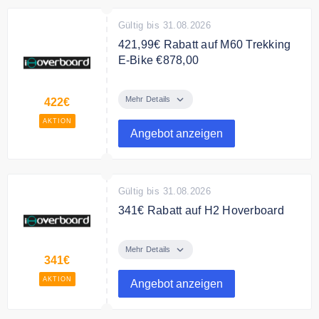
Gültig bis 31.08.2026
421,99€ Rabatt auf M60 Trekking
E‑Bike €878,00
Sichere Dir 421,99€ für M60
Trekking E‑Bike. Preisgünstige
Mehr Details
422€
Trekking‑Lösung mit robuster
AKTION
Bauweise und zuverlässiger
Angebot anzeigen
Leistung, für nur 878€
Gültig bis 31.08.2026
341€ Rabatt auf H2 Hoverboard
Sparen Sie 341€ auf das H2
Bluetooth Hoverboard
Mehr Details
341€
AKTION
Angebot anzeigen