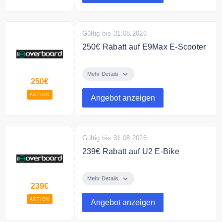
Gültig bis 31.08.2026
250€ Rabatt auf E9Max E-Scooter
Schon ab 348,99 € erhalten Sie
einen E9Max 500W E-Scooter
Mehr Details
250€
AKTION
Angebot anzeigen
Gültig bis 31.08.2026
239€ Rabatt auf U2 E-Bike
Schon ab 698,99 € erhalten Sie
ein U2 350W Commuter E-Bike
Mehr Details
239€
AKTION
Angebot anzeigen