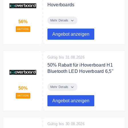
Hoverboards
Sichere Dir bis zu 56% Rabatt auf
die Hoverboard-Kollektion.
Mehr Details
56%
AKTION
Angebot anzeigen
Gültig bis 31.08.2026
50% Rabatt für iHoverboard H1
Bluetooth LED Hoverboard 6,5"
98,99 € für den iHoverboard H1
Bluetooth LED Hoverboard 6,5"
Mehr Details
50%
Mehrere Farboptionen
AKTION
Angebot anzeigen
Bedingungen
NONE
Gültig bis 30.08.2026