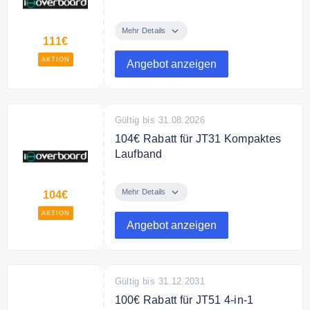
Schon ab 88,95 € erhalten Sie ein
iHoverboard H1 Bluetooth
Mehr Details
111€
Hoverboard
AKTION
Angebot anzeigen
Gültig bis 31.08.2026
104€ Rabatt für JT31 Kompaktes
Laufband
125,99 € für das JT31 Kompaktes
Laufband mit Steigfunktion
Mehr Details
104€
AKTION
Bedingungen
Angebot anzeigen
NONE
Gültig bis 31.12.2031
100€ Rabatt für JT51 4-in-1