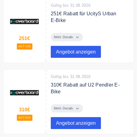
Gültig bis 31.08.2026
251€ Rabatt für UcityS Urban
E‑Bike
Stilvolles Urban‑E‑Bike, das
Komfort, Leistung und Lifestyle
Mehr Details
251€
vereint, jetzt nur für 648,99€
AKTION
Angebot anzeigen
Gültig bis 31.08.2026
310€ Rabatt auf U2 Pendler E-
Bike
Das U2 Pendler E-Bike für
628,99€ statt 938,99€
Mehr Details
310€
AKTION
Angebot anzeigen