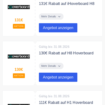
131€ Rabatt auf iHoverboard H8
das LED Hoverboard Gelände 8.5"
für nur 178,99€ statt 301,99€
Mehr Details
131€
AKTION
Angebot anzeigen
Gültig bis 31.08.2026
130€ Rabatt auf H8 Hoverboard
Schon ab 178,99 € erhalten Sie
ein iHoverboard H8 700W 8,5"
Mehr Details
130€
Hoverboard
AKTION
Angebot anzeigen
Gültig bis 31.08.2026
111€ Rabatt auf H1 Hoverboard