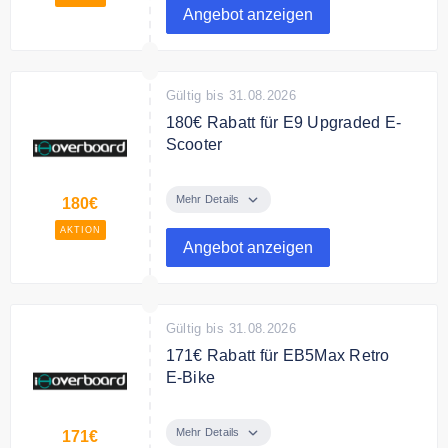
Modelloptionen
Angebot anzeigen
Bedingungen
NONE
Gültig bis 31.08.2026
180€ Rabatt für E9 Upgraded E-
Scooter
Schon ab 309,99€ erhalten Sie
einen E9 Upgraded 350W E-
Mehr Details
180€
Scooter
AKTION
Angebot anzeigen
Gültig bis 31.08.2026
171€ Rabatt für EB5Max Retro
E‑Bike
Moderne Elektronik im klassischen
Rahmen für ein vernetztes
Mehr Details
171€