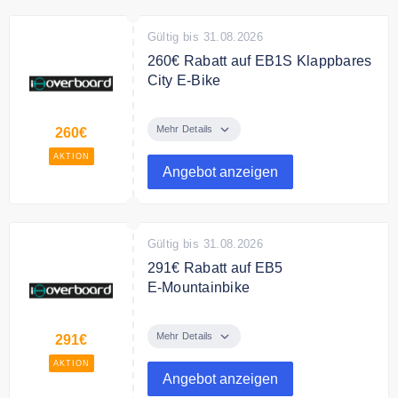
Gültig bis 31.08.2026
260€ Rabatt auf EB1S Klappbares
City E-Bike
Sparen Sie 260€ auf EB1S
Klappbares City E-Bike mit App
Mehr Details
260€
Steuerung, nur für 398,99€
AKTION
Angebot anzeigen
Gültig bis 31.08.2026
291€ Rabatt auf EB5
E‑Mountainbike
Stilvolles Fat‑Tire E‑Mountainbike,
das modernes Design mit robuster
Mehr Details
291€
Leistung verbindet, für nur 708,99
AKTION
€
Angebot anzeigen