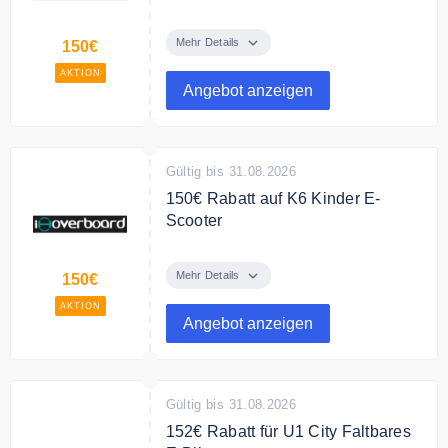
€348,99 für E9TMax E-Scooter
500W
Mehr Details
150€
AKTION
Angebot anzeigen
Gültig bis 31.08.2026
150€ Rabatt auf K6 Kinder E-
Scooter
168,99 € für den K6 Kinder E-
Scooter
Mehr Details
150€
AKTION
Angebot anzeigen
Gültig bis 31.08.2026
152€ Rabatt für U1 City Faltbares