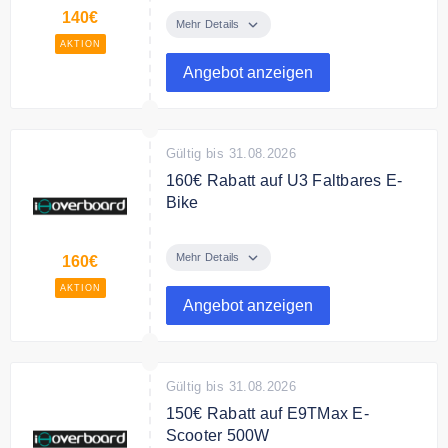
Sichere Dir 140€ Rabatt auf
140€
iX7Pro Offroad E Scooter mit
Mehr Details
Straßenzulassung Dual Motor 80
AKTION
km Reichweite, jetzt für 859€
Angebot anzeigen
Gültig bis 31.08.2026
160€ Rabatt auf U3 Faltbares E-
Bike
Schon ab 499,99 € erhalten Sie
ein U3 250W Falt-E-Bike
Mehr Details
160€
AKTION
Angebot anzeigen
Gültig bis 31.08.2026
150€ Rabatt auf E9TMax E-
Scooter 500W