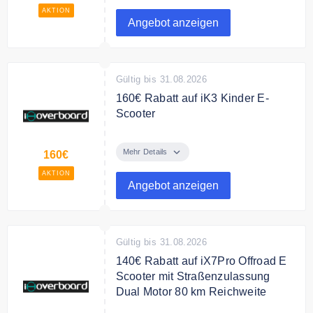
Fahrerlebnis, für nur 828,9 €
AKTION
Angebot anzeigen
Gültig bis 31.08.2026
160€ Rabatt auf iK3 Kinder E-
Scooter
168,99 € für das iK3 Kinder E-
Scooter. Sie sparen 160€
Mehr Details
160€
AKTION
Bedingungen
Angebot anzeigen
NONE
Gültig bis 31.08.2026
140€ Rabatt auf iX7Pro Offroad E
Scooter mit Straßenzulassung
Dual Motor 80 km Reichweite