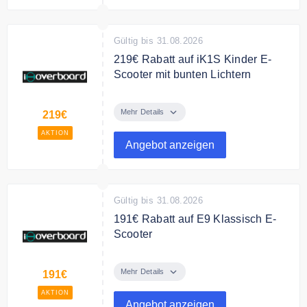
Gültig bis 31.08.2026
219€ Rabatt auf iK1S Kinder E-
Scooter mit bunten Lichtern
Erhalte 219€ Rabatt für das iK1S
Kinder E-Scooter mit bunten
Mehr Details
219€
Lichtern.
AKTION
Angebot anzeigen
Gültig bis 31.08.2026
191€ Rabatt auf E9 Klassisch E-
Scooter
Schon ab 288,99 € erhalten Sie
einen E9 Classic 350W E-Scooter
Mehr Details
191€
AKTION
Angebot anzeigen