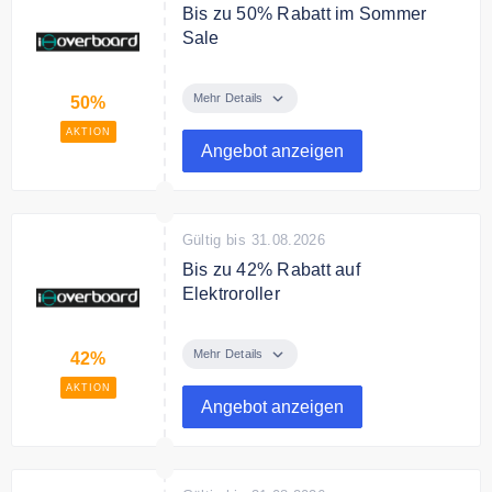
Bis zu 50% Rabatt im Sommer
Sale
Jetzt Sommer-Rabatte sichern –
Fahrspaß und Sicherheit den
Mehr Details
50%
ganzen Sommer!
AKTION
Angebot anzeigen
Gültig bis 31.08.2026
Bis zu 42% Rabatt auf
Elektroroller
Sichere Dir bis zu 42% Rabatt auf
die Elektroroller-Kollektion
Mehr Details
42%
AKTION
Angebot anzeigen