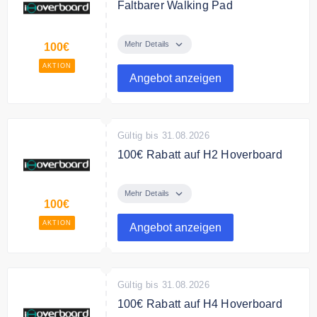
Faltbarer Walking Pad
159,99 € für das JT51 4-in-1
Faltbarer Walking Pad
Mehr Details
100€
AKTION
Bedingungen
Angebot anzeigen
NONE
Gültig bis 31.08.2026
100€ Rabatt auf H2 Hoverboard
Schon ab 99,99 € erhalten Sie ein
iHoverboard H2 500W Hoverboard
Mehr Details
100€
AKTION
Angebot anzeigen
Gültig bis 31.08.2026
100€ Rabatt auf H4 Hoverboard