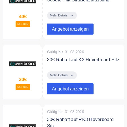
Bis zu 40€ Rabatt auf den iX7Pro
Offroad E Scooter mit
Mehr Details
40€
Straßenzulassung. Jetzt für
AKTION
859,00€ anstatt 898,99€
Angebot anzeigen
Gültig bis 31.08.2026
30€ Rabatt auf K3 Hoverboard Sitz
Sparen Sie 30€ auf K3
Hoverboard-Sitz
Mehr Details
30€
AKTION
Angebot anzeigen
Gültig bis 31.08.2026
30€ Rabatt auf RK3 Hoverboard
Sitz