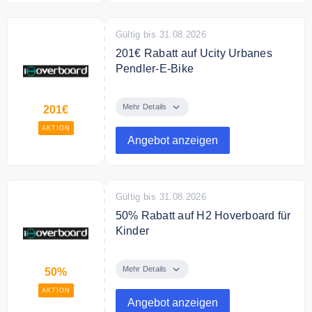
Gültig bis 31.08.2026
201€ Rabatt auf Ucity Urbanes
Pendler‑E‑Bike
Das Ucity Urbanes Pendler‑E‑Bike
für 201€ Rabatt.
Mehr Details
201€
AKTION
Angebot anzeigen
Gültig bis 31.08.2026
50% Rabatt auf H2 Hoverboard für
Kinder
198,99€ für den iHoverboard 6,5
Zoll Hoverboard für Kinder -
Mehr Details
50%
Selbstbalancierend mit Bluetooth
AKTION
& LED. Jetzt 50% Rabatt sichern.
Angebot anzeigen