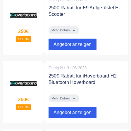
250€ Rabatt für E9 Aufgerüstet E-
Scooter
Sichern Sie sich 250€ Rabatt auf
E9 Aufgerüstet E-Scooter Mit
Mehr Details
250€
Straßenzulassung Mit
AKTION
Doppelfederung (ABE eKFV)
Angebot anzeigen
Gültig bis 31.08.2026
250€ Rabatt für iHoverboard H2
Bluetooth Hoverboard
108,99 € für den iHoverboard H2
Bluetooth Hoverboard mit Sitz 6.5"
Mehr Details
250€
für Kinder
AKTION
Angebot anzeigen
Bedingungen
NONE