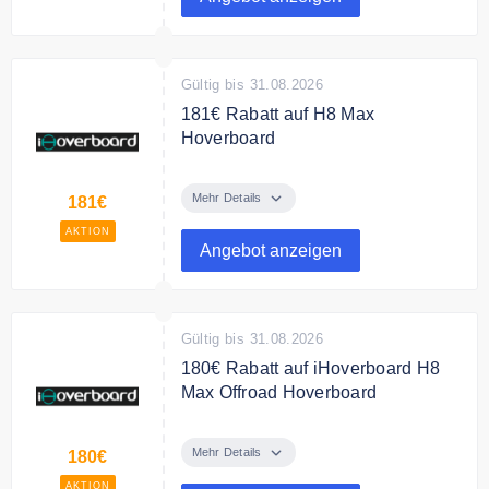
Gültig bis 31.08.2026
181€ Rabatt auf H8 Max
Hoverboard
Sparen Sie 181€ auf H8Max
Hoverboard. Für nur 188,99 €
Mehr Details
181€
AKTION
Angebot anzeigen
Gültig bis 31.08.2026
180€ Rabatt auf iHoverboard H8
Max Offroad Hoverboard
188,99 für den iHoverboard H8
Max 800W Offroad Hoverboard 8,5
Mehr Details
180€
Zoll mit Bluetooth & 4
AKTION