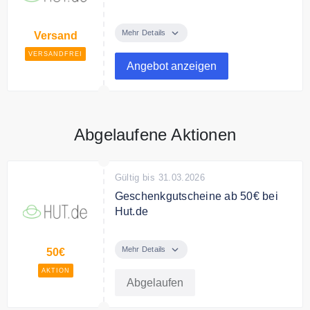
Ihre Bestellung bei HUT.de ist für
Sie versandkostenfrei. Auch bei
Mehr Details
Versand
einer Rücksendung kommen keine
VERSANDFREI
zusätzlichen Kosten auf Sie zu.
Angebot anzeigen
Abgelaufene Aktionen
Gültig bis 31.03.2026
Geschenkgutscheine ab 50€ bei
Hut.de
Verschenken Sie
Geschenkgutscheine ab 50€ bei
Mehr Details
50€
Hut.de
AKTION
Abgelaufen