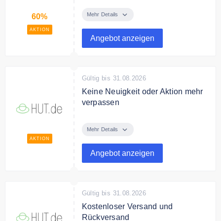
Entdecken Sie die Angebote von
Hut.de und sparen Sie bis zu 60%
Mehr Details
60%
Rabatt.
AKTION
Angebot anzeigen
Gültig bis 31.08.2026
Keine Neuigkeit oder Aktion mehr
verpassen
Melden Sie sich jetzt zum Hut.de
Newsletter an und verpassen Sie
Mehr Details
keine Aktion oder Neuigkeit mehr.
AKTION
Angebot anzeigen
Gültig bis 31.08.2026
Kostenloser Versand und
Rückversand