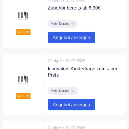
Gültig bis 31.08.2026
Zubehör bereits ab 6,90€
Finde hochwertiges Zubehör
bereits ab 6,90€.
Mehr Details
AKTION
Angebot anzeigen
Gültig bis 31.08.2026
Innovative Kindertrage zum fairen
Preis
Entdecke den innovative
Rückentrage für Kinder von 2 bis 5
Mehr Details
Jahre zum besten Preis.
AKTION
Angebot anzeigen
Gültig bis 31.08.2026