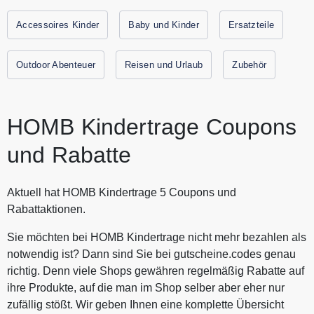
Urlauben, auf Ausflügen und bei Wanderungen flexibler
unterwegs sein. HOMB Kindertrage verspricht viel Spaß und
Accessoires Kinder
Baby und Kinder
Ersatzteile
wenig Ballast. Erlebe mit dem HOMB neue Flexibilität mit
Kindern zwischen 2 und 5 Jahren und vergiss unhandliche
Outdoor Abenteuer
Reisen und Urlaub
Zubehör
Buggys oder schwere Standard Kraxen. Alle aktuellen
Gutscheine und Rabattaktionen von HOMB findest Du
immer hier auf Gutscheine.codes.
HOMB Kindertrage Coupons
und Rabatte
Aktuell hat HOMB Kindertrage 5 Coupons und
Rabattaktionen.
Sie möchten bei HOMB Kindertrage nicht mehr bezahlen als
notwendig ist? Dann sind Sie bei gutscheine.codes genau
richtig. Denn viele Shops gewähren regelmäßig Rabatte auf
ihre Produkte, auf die man im Shop selber aber eher nur
zufällig stößt. Wir geben Ihnen eine komplette Übersicht