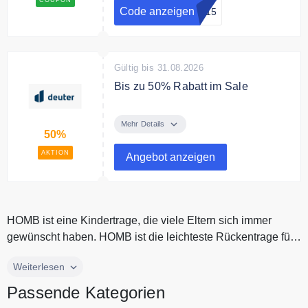
Code anzeigen
le15
Gültig bis 31.08.2026
Bis zu 50% Rabatt im Sale
Sparen Sie bis zu 50% auf
ausgewählte dueter Modelle im
Mehr Details
50%
End Of Season Sale
AKTION
Angebot anzeigen
HOMB ist eine Kindertrage, die viele Eltern sich immer
gewünscht haben. HOMB ist die leichteste Rückentrage für
Kinder von 2 bis...
HOMB ist eine Kindertrage, die viele Eltern sich immer
Weiterlesen
gewünscht haben. HOMB ist die leichteste Rückentrage für
Passende Kategorien
Kinder von 2 bis 5 Jahren, Du kannst mit Deinen Kleinen in