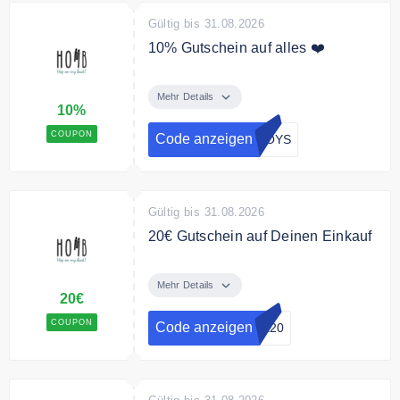
Gültig bis 31.08.2026
10% Gutschein auf alles ❤️
Mit dem Code erhälst Du 10%
Rabatt auf Deine gesamte
Mehr Details
10%
Bestellung.
COUPON
Code anzeigen
BOYS
Gültig bis 31.08.2026
20€ Gutschein auf Deinen Einkauf
Mit dem Code erhälst Du 20€ auf
Deinen Einkauf.
Mehr Details
20€
COUPON
Code anzeigen
ck20