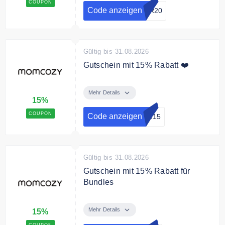
COUPON
bequem und jetzt zum Sparpreis!
Code anzeigen
ER20
Gültig bis 31.08.2026
Gutschein mit 15% Rabatt ❤️
15 % Rabatt mit dem Code
Mehr Details
15%
COUPON
Code anzeigen
de15
Gültig bis 31.08.2026
Gutschein mit 15% Rabatt für
Bundles
Limitierte Bundles – 15 % Rabatt
mit dem Code
Mehr Details
15%
COUPON