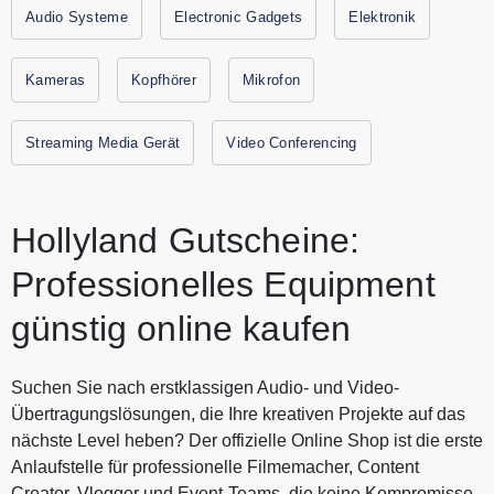
Übertragung, Benutzerfreundlichkeit und Leistung in
Audio Systeme
Electronic Gadgets
Elektronik
Broadcast-Qualität, unabhängig vom jeweiligen
Aufnahmeszenario. Entdeke im Online Shop Premium
Kameras
Kopfhörer
Mikrofon
Streaming Media Geräte zum besten Preis. Alle aktuellen
Gutscheine und Rabattaktionen von HOLLYLAND finden
Streaming Media Gerät
Video Conferencing
Sie immer hier auf Gutscheine.codes.
Hollyland Gutscheine:
Professionelles Equipment
günstig online kaufen
Suchen Sie nach erstklassigen Audio- und Video-
Übertragungslösungen, die Ihre kreativen Projekte auf das
nächste Level heben? Der offizielle Online Shop ist die erste
Anlaufstelle für professionelle Filmemacher, Content
Creator, Vlogger und Event-Teams, die keine Kompromisse