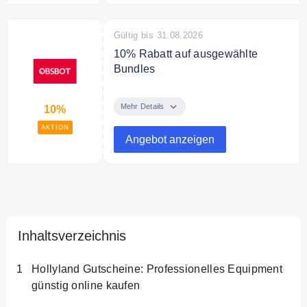
Gültig bis 31.08.2026
10% Rabatt auf ausgewählte
Bundles
Spare 10% auf ausgewählte
Bundles.
Mehr Details
10%
AKTION
Angebot anzeigen
Inhaltsverzeichnis
Hollyland Gutscheine: Professionelles Equipment
günstig online kaufen