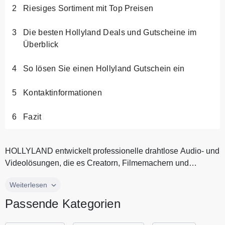
Riesiges Sortiment mit Top Preisen
Die besten Hollyland Deals und Gutscheine im
Überblick
So lösen Sie einen Hollyland Gutschein ein
Kontaktinformationen
Fazit
HOLLYLAND entwickelt professionelle drahtlose Audio- und
Videolösungen, die es Creatorn, Filmemachern und
Broadcastern ermöglich...
HOLLYLAND entwickelt professionelle drahtlose Audio- und
Weiterlesen
Videolösungen, die es Creatorn, Filmemachern und
Passende Kategorien
Broadcastern ermöglichen, Inhalte souverän aufzunehmen
und zu übertragen. Der Fokus liegt dabei auf stabiler