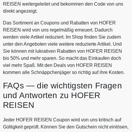
cheinbedingungen. Weiterverkauf
REISEN weitergeleitet und bekommen den Code von uns
Keine Anwendung auf
und Vervielfältigung des
Stornierungsgebühren. Bei
direkt angezeigt.
Gutscheins sind nicht gestattet.
abgesagten Reisen besteht kein
Zuwiderhandlungen werden von
Das Sortiment an Coupons und Rabatten von HOFER
Anspruch auf den Gutschein.
Comvel GmbH gerichtlich verfolgt.
REISEN wird von uns regelmäßig erneuert. Dadurch
Gutscheine, die nach
werden viele Artikel reduziert. Im Shop finden Sie zudem
Weiterverkauf oder
unter den Angeboten viele weitere reduzierte Artikel. Und
Vervielfältigung von
Sie können mit lukrativen Rabatten von HOFER REISEN
Nichtberechtigten genutzt werden,
bis 50% und mehr sparen. So macht das Einkaufen doch
werden von der Gesellschaft im
viel mehr Spaß. Mit den Deals von HOFER REISEN
Buchungsprozess nicht akzeptiert.
kommen alle Schnäppchenjäger so richtig auf ihre Kosten.
Keine Anwendung auf
Stornierungsgebühren. Bei
FAQs — die wichtigsten Fragen
abgesagten Reisen besteht kein
Anspruch auf den Gutschein.
und Antworten zu HOFER
REISEN
Jeder HOFER REISEN Coupon wird von uns kritisch auf
Gültigkeit geprüft. Können Sie den Gutschein nicht einlösen,