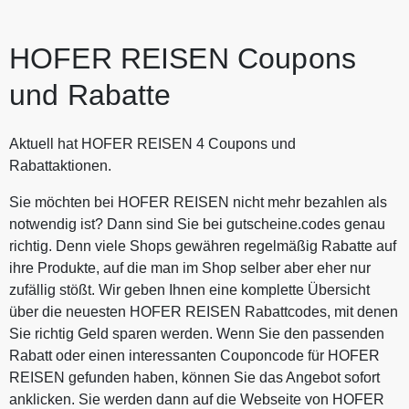
nach Beendigung der Reise, Ihre
Reiseleistungen. Pro Buchung ist
Kontodaten über folgendes
nur ein Gutschein einlösbar,
Formular ein:
HOFER REISEN Coupons
unabhängig von der Anzahl
https://www.weg.de/gutschein/einl
mitreisender Personen. Eine
oesung. Die Auszahlung erfolgt
und Rabatte
Kombination mit anderen
innerhalb von 14 Werktagen nach
Gutscheinaktionen oder eine
der Übermittlung Ihrer Kontodaten.
Barauszahlung sind nicht möglich.
Weitere Einlösebedingungen
Aktuell hat HOFER REISEN 4 Coupons und
Zur Auszahlung des
finden Sie hier:
Rabattaktionen.
Gutscheinwertes geben Sie bitte,
https://www.weg.de/gutschein/guts
innerhalb der nächsten 3 Monaten
cheinbedingungen. Weiterverkauf
Sie möchten bei HOFER REISEN nicht mehr bezahlen als
nach Beendigung der Reise, Ihre
und Vervielfältigung des
notwendig ist? Dann sind Sie bei gutscheine.codes genau
Kontodaten über folgendes
Gutscheins sind nicht gestattet.
richtig. Denn viele Shops gewähren regelmäßig Rabatte auf
Formular ein:
Zuwiderhandlungen werden von
ihre Produkte, auf die man im Shop selber aber eher nur
https://www.weg.de/gutschein/einl
Comvel GmbH gerichtlich verfolgt.
zufällig stößt. Wir geben Ihnen eine komplette Übersicht
oesung. Die Auszahlung erfolgt
Gutscheine, die nach
über die neuesten HOFER REISEN Rabattcodes, mit denen
innerhalb von 14 Werktagen nach
Weiterverkauf oder
Sie richtig Geld sparen werden. Wenn Sie den passenden
der Übermittlung Ihrer Kontodaten.
Vervielfältigung von
Weitere Einlösebedingungen
Rabatt oder einen interessanten Couponcode für HOFER
Nichtberechtigten genutzt werden,
finden Sie hier:
REISEN gefunden haben, können Sie das Angebot sofort
werden von der Gesellschaft im
https://www.weg.de/gutschein/guts
anklicken. Sie werden dann auf die Webseite von HOFER
Buchungsprozess nicht akzeptiert.