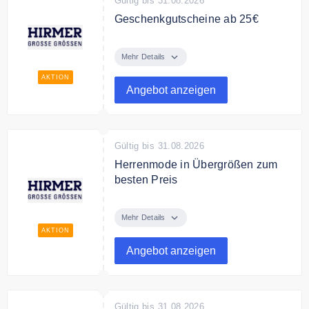
Gültig bis 31.08.2026
Geschenkgutscheine ab 25€
Verschenken Sie
Geschenkgutscheine von Hirmer
Mehr Details
Grosse Grössen ab 25€
AKTION
Angebot anzeigen
Gültig bis 31.08.2026
Herrenmode in Übergrößen zum
besten Preis
Entdecken Sie bei Hirmer
Herrenmode in Übergrößen zum
Mehr Details
besten Preis.
AKTION
Angebot anzeigen
Gültig bis 31.08.2026