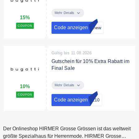
Neukunden sparen mit dem
Gutscheincode 15% auf das
Mehr Details
15%
gesamte Sortiment.
COUPON
Code anzeigen
%new
Gültig bis 11.08.2026
Gutschein für 10% Extra Rabatt im
Final Sale
Mit dem Gutscheincod sparen Sie
noch mal 10% zusätzlich auf die
Mehr Details
10%
Sale Kollektion.
COUPON
Code anzeigen
AL10
Bedingungen
-
Der Onlineshop HIRMER Grosse Grössen ist das weltweit
größte Spezialhaus für Herrenmode. HIRMER Grosse