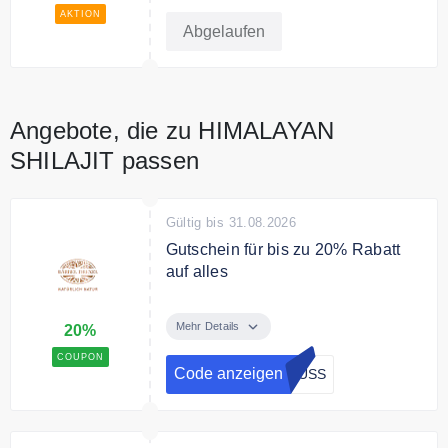
Black Week.
AKTION
Abgelaufen
Angebote, die zu HIMALAYAN
SHILAJIT passen
Gültig bis 31.08.2026
Gutschein für bis zu 20% Rabatt
auf alles
Mit dem Code sparen Sie 15% auf
jeder Bestellung und 20% Rabatt
Mehr Details
20%
ab 70€ Mindestbestellwert.
COUPON
Code anzeigen
RUSS