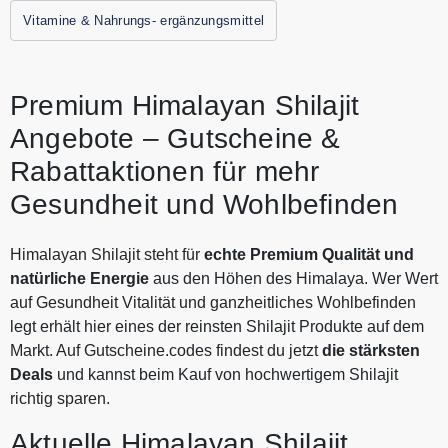
Herkunft mit moderner Premium Qualität für alle die echte
Vitamine & Nahrungs- ergänzungsmittel
Naturkraft erleben möchten. Alle aktuellen Gutscheine und
Rabattaktionen von HIMALAYAN SHILAJIT findest Du
immer hier auf Gutscheine.codes.
Premium Himalayan Shilajit
Angebote – Gutscheine &
Rabattaktionen für mehr
Gesundheit und Wohlbefinden
Himalayan Shilajit steht für
echte Premium Qualität und
natürliche Energie
aus den Höhen des Himalaya. Wer Wert
auf Gesundheit Vitalität und ganzheitliches Wohlbefinden
legt erhält hier eines der reinsten Shilajit Produkte auf dem
Markt. Auf Gutscheine.codes findest du jetzt
die stärksten
Deals
und kannst beim Kauf von hochwertigem Shilajit
richtig sparen.
Aktuelle Himalayan Shilajit