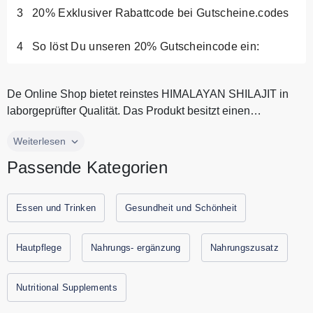
20% Exklusiver Rabattcode bei Gutscheine.codes
So löst Du unseren 20% Gutscheincode ein:
De Online Shop bietet reinstes HIMALAYAN SHILAJIT in
laborgeprüfter Qualität. Das Produkt besitzt einen
außergewöhnlich hohen Fu...
De Online Shop bietet reinstes HIMALAYAN SHILAJIT in
Weiterlesen
laborgeprüfter Qualität. Das Produkt besitzt einen
Passende Kategorien
außergewöhnlich hohen Fulvinsäuregehalt und liefert
spürbare Energie für Körper und Geist. Jede Charge wird
unabhängig getestet und garantiert frei von Schadstoffen.
Essen und Trinken
Gesundheit und Schönheit
Das Shilajit stammt aus nachhaltiger Gewinnung in
hochalpinen Regionen und wird schonend verarbeitet. Der
Hautpflege
Nahrungs- ergänzung
Nahrungszusatz
Shop setzt auf maximale Reinheit klare Transparenz und
schnelle Wirkung Kunden schätzen die einfache
Nutritional Supplements
Anwendung die hohe Potenz und den natürlichen Boost für
den Alltag. HIMALAYAN SHILAJIT verbindet traditionelle