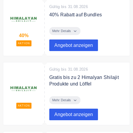
Gültig bis 31.08.2026
40% Rabatt auf Bundles
Bis zu 40% Rabatt auf alle
Bundles
Mehr Details
40%
Bedingungen
AKTION
Angebot anzeigen
solange der Vorat reicht
Gültig bis 31.08.2026
Gratis bis zu 2 Himalyan Shilajit
Produkte und Löffel
Sichere Dir mit den Sparpaketen
von Himalayan Shilajit bis zu 2
Mehr Details
Gratis und einen Löffel.
AKTION
Angebot anzeigen