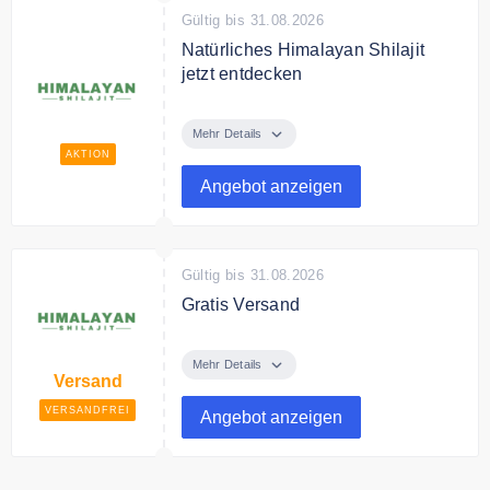
Gültig bis 31.08.2026
Natürliches Himalayan Shilajit
jetzt entdecken
Entdecke jetzt natürliches
Himalayan Shilajit zum fairen
Mehr Details
Preis.
AKTION
Angebot anzeigen
Gültig bis 31.08.2026
Gratis Versand
Himalayan Shilajit liefert
versandkostenfrei alle
Mehr Details
Versand
Bestellungen.
VERSANDFREI
Angebot anzeigen