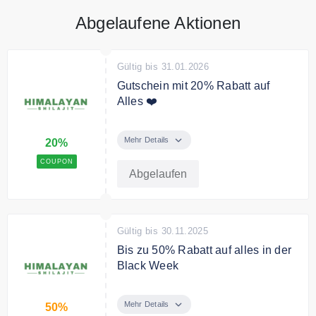
Abgelaufene Aktionen
Gültig bis 31.01.2026
Gutschein mit 20% Rabatt auf
Alles ❤️
Mit dem Code sichern Sie sich
20% auf Alles
Mehr Details
20%
COUPON
Abgelaufen
Gültig bis 30.11.2025
Bis zu 50% Rabatt auf alles in der
Black Week
Spare bis zu 50% auf mit
Himalayan Shilajit Angebote in der
Mehr Details
50%