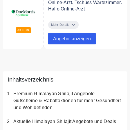
Online-Arzt. Tschüss Wartezimmer.
Hallo Online-Arzt
In wenigen Minuten über
TeleClinic einen qualifizierten
Mehr Details
Facharzt aus Deutschland online
AKTION
sprechen. Krankschreibung &
Angebot anzeigen
elektronisches Rezept erhalten
Sie direkt über die App.
Inhaltsverzeichnis
Premium Himalayan Shilajit Angebote –
Gutscheine & Rabattaktionen für mehr Gesundheit
und Wohlbefinden
Aktuelle Himalayan Shilajit Angebote und Deals