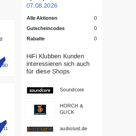
07.08.2026
Alle Aktionen
0
Gutscheincodes
0
Rabatte
0
d
HiFi Klubben Kunden
interessieren sich auch
2BD
für diese Shops
Soundcore
HORCH &
GUCK
V.
audiolust.de
4211