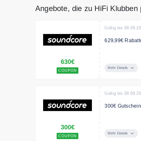
Angebote, die zu HiFi Klubben
Gültig bis 09.08.2
629,99€ Rabatt
Sichere Dir mit
630€
Lautsprecher m
Mehr Details
COUPON
Gültig bis 09.08.2
300€ Gutschein
Jetzt mit dem 
300€
Mehr Details
COUPON