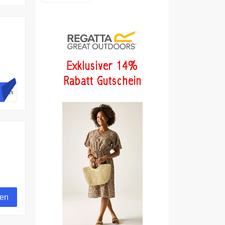
lich
gen