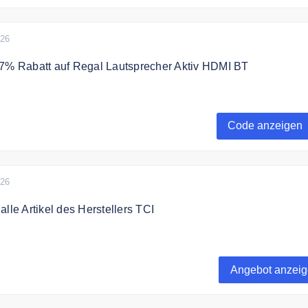
026
57% Rabatt auf Regal Lautsprecher Aktiv HDMI BT
Rabatt auf Regal Lautsprecher Aktiv HDMI BT, jetzt ab 39€
Code anzeigen
bar
026
lle Artikel des Herstellers TCI
Audiolust: 50% Rabatt auf alle Artikel des Herstellers TCI!
Angebot anzei