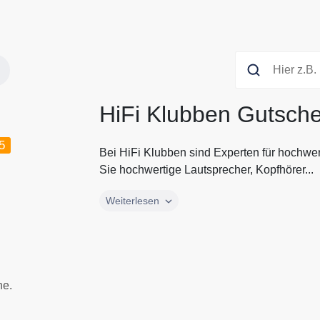
HiFi Klubben Gutsch
5
Bei HiFi Klubben sind Experten für hochwert
Sie hochwertige Lautsprecher, Kopfhörer...
Bei HiFi Klubben sind Experten für hochwert
Weiterlesen
Sie hochwertige Lautsprecher, Kopfhörer 
innovative Audio Systeme zum günstigen Pre
Gutscheine.codes mit den aktuellen Gutsch
ne.