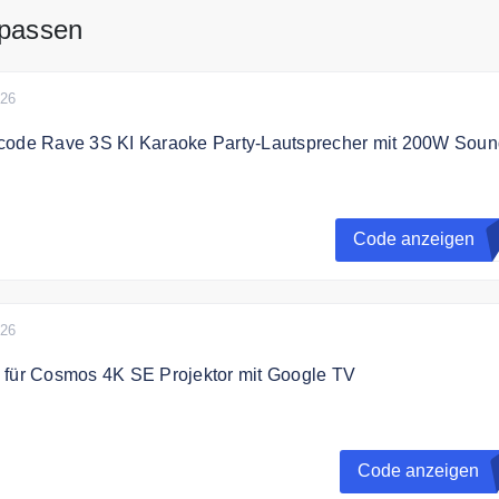
 passen
026
code Rave 3S KI Karaoke Party-Lautsprecher mit 200W Soun
 dem Code 629,99€ Rabatt für Rave 3S KI Karaoke Party-
it 200W Sound
Code anzeigen
2
026
 für Cosmos 4K SE Projektor mit Google TV
Gutscheincode 300€ auf Cosmos 4K SE Projektor mit Google T
Code anzeigen