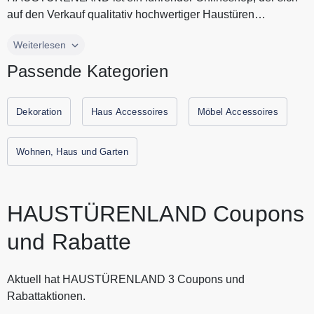
auf den Verkauf qualitativ hochwertiger Haustüren
spezialisiert hat. Der Gr...
HAUSTÜRENLAND ist ein führender Onlineshop, der sich
Weiterlesen
auf den Verkauf qualitativ hochwertiger Haustüren
Passende Kategorien
spezialisiert hat. Der Großteil seiner Haustüren werden
maßgefertigt und können vom Kunden individuell
konfiguriert werden. Dies schafft hohe Flexibilität bei der
Dekoration
Haus Accessoires
Möbel Accessoires
Auswahl der passenden Tür! Der Shop bietet eine vielfältige
Auswahl an Materialien wie Holz, Aluminium oder
Wohnen, Haus und Garten
Kunststoff, sowie zahlreiche Designoptionen, um die
perfekte Tür für jedes Eigenheim zu finden. Sparen Sie jetzt
durch Gutscheine.codes mit den aktuellen Gutscheinen und
HAUSTÜRENLAND Coupons
Rabattaktionen von HAUSTÜRENLAND.
und Rabatte
Aktuell hat HAUSTÜRENLAND 3 Coupons und
Rabattaktionen.