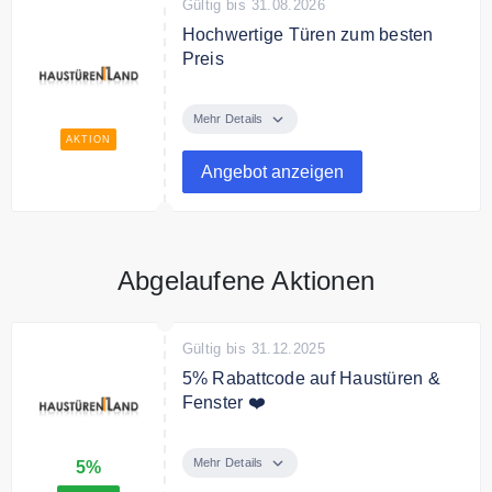
Gültig bis 31.08.2026
Hochwertige Türen zum besten
Preis
Entdecken Sie bei Haustürenland
hochwertige Türen zum besten
Mehr Details
Preis.
AKTION
Angebot anzeigen
Abgelaufene Aktionen
Gültig bis 31.12.2025
5% Rabattcode auf Haustüren &
Fenster ❤️
Mit dem Code erhalten Sie 5%
Rabatt auf Haustüren & Fenster.
Mehr Details
5%