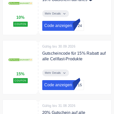
Melden Sie sich jetzt zum
RaiffeisenBAUMARKT24
Mehr Details
10%
Newsletter an und erhalten Sie
einen 10% Gutschein auf Ihre
COUPON
Code anzeigen
KT24
Bestellung.
Bedingungen
Pro Kunde einmal einlösbar
Gültig bis 30.09.2026
Gutscheincode für 15% Rabatt auf
alle Cellfast-Produkte
Erhalte 15 % auf alle Cellfast-
Produkte mit dem Gutscheincode
Mehr Details
15%
COUPON
Code anzeigen
ST15
Gültig bis 31.08.2026
20% Gutschein auf alle