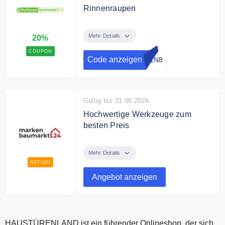
Rinnenraupen
Mit dem Code sichern Sie sich
20% Rabatt auf alle Rinnenraupen
Mehr Details
20%
COUPON
Bedingungen
Code anzeigen
D1N8
Mindestbestellwert: 50,00 Euro
Bedingungen: nicht kombinierbar
mit anderen Rabatten; einmalig je
Kunde
Gültig bis 31.08.2026
Hochwertige Werkzeuge zum
besten Preis
Entdecken Sie bei
markenbaumarkt24 hochwertige
Mehr Details
Werkzeuge zum besten Preis.
AKTION
Angebot anzeigen
HAUSTÜRENLAND ist ein führender Onlineshop, der sich