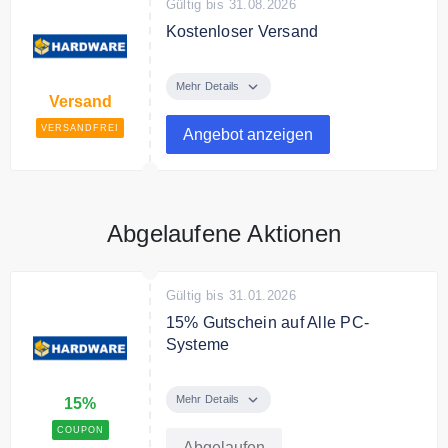
Gültig bis 31.08.2026
Kostenloser Versand
Hardware Online Shop versendet
kostenfrei ab 59€ Bestellwert.
Mehr Details
Versand
VERSANDFREI
Angebot anzeigen
Abgelaufene Aktionen
Gültig bis 31.01.2026
15% Gutschein auf Alle PC-
Systeme
Sichern Sie sich jetzt 15% Rabatt
auf Alle PC-Systeme mit dem
Mehr Details
15%
Code
COUPON
Abgelaufen