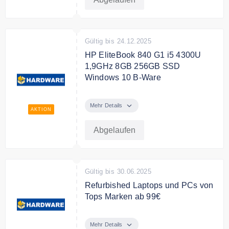
Gültig bis 24.12.2025
HP EliteBook 840 G1 i5 4300U
1,9GHz 8GB 256GB SSD
Windows 10 B-Ware
HP EliteBook 840 G1 i5 4300U
1,9GHz 8GB 256GB SSD
Mehr Details
AKTION
(Schäden) Windows 10 B-Ware für
nur 91,00 EUR
Abgelaufen
Gültig bis 30.06.2025
Refurbished Laptops und PCs von
Tops Marken ab 99€
Finde bei Hardware Online Shop
refurbished Laptops und PCs von
Mehr Details