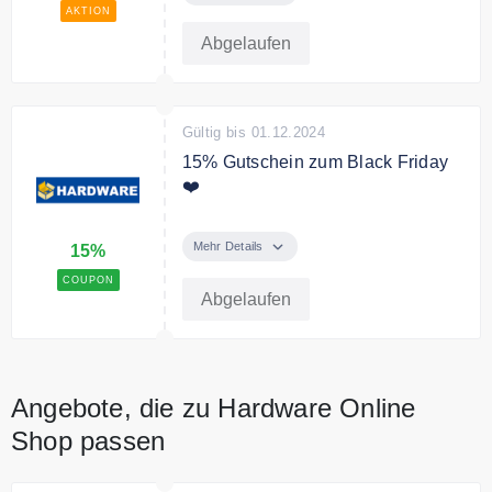
Tops Marken ab 99€
AKTION
Abgelaufen
Gültig bis 01.12.2024
15% Gutschein zum Black Friday
❤️
Verwenden Sie den Code an der
Kasse und sichern Sie sich 15%
Mehr Details
15%
auf alles zum Black Friday
COUPON
Abgelaufen
Bedingungen
Ausgenommen sind Artikel aus der
Kategorie Sale. Nicht
kombinierbar mit anderen
Angebote, die zu Hardware Online
Gutscheinen.
Shop passen