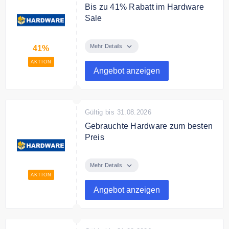
Bis zu 41% Rabatt im Hardware
Sale
HARDWARE SALE - Viele
gebrauchte Schätze zu stark
Mehr Details
41%
reduzierten Preisen!
AKTION
Angebot anzeigen
Gültig bis 31.08.2026
Gebrauchte Hardware zum besten
Preis
Entdecke gebrauchte Hardware
zum besten Preis.
Mehr Details
AKTION
Angebot anzeigen