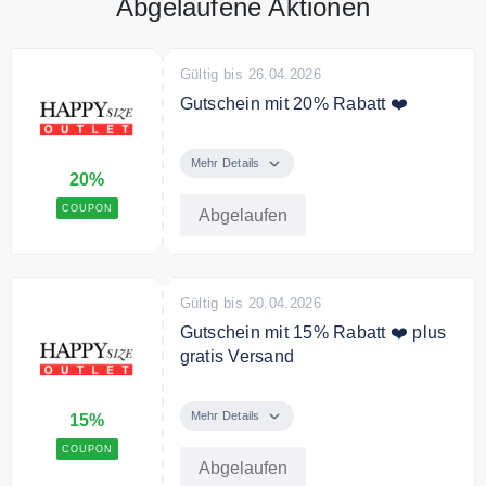
Abgelaufene Aktionen
Gültig bis 26.04.2026
Gutschein mit 20% Rabatt ❤️
Mit dem Code gibt es 20% Rabatt
auf Ihre Bestellung
Mehr Details
20%
Bedingungen
COUPON
Abgelaufen
39€ MBW
Gültig bis 20.04.2026
Gutschein mit 15% Rabatt ❤️ plus
gratis Versand
Mit dem Code gibt es 15% Rabatt
auf das gesamte Sortiment und
Mehr Details
15%
gratis Versand
COUPON
Abgelaufen