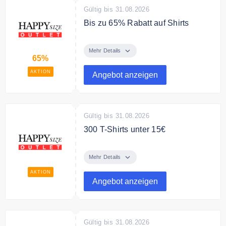
Gültig bis 31.08.2026
Bis zu 65% Rabatt auf Shirts
Sparen Sie bis zu 65% auf Shirts
bei Happy Size Outlet
Mehr Details
65%
AKTION
Angebot anzeigen
Gültig bis 31.08.2026
300 T-Shirts unter 15€
Finden Sie bei Happy Size Outlet
Über 300 Shirts unter 15€
Mehr Details
AKTION
Angebot anzeigen
Gültig bis 31.08.2026