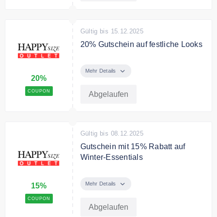
Gültig bis 15.12.2025
20% Gutschein auf festliche Looks
Dein Outfit für die Feiertage.
Entdecke elegante Looks in
Mehr Details
20%
großen Größen mit 20% Rabatt
COUPON
Abgelaufen
Gültig bis 08.12.2025
Gutschein mit 15% Rabatt auf
Winter-Essentials
Sichere Dir im WINTER SPECIAL
-15% auf Winter-Essentials
Mehr Details
15%
COUPON
Abgelaufen