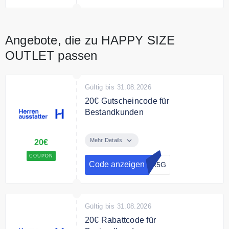
Angebote, die zu HAPPY SIZE
OUTLET passen
Gültig bis 31.08.2026
20€ Gutscheincode für
Bestandkunden
Verwenden Sie den Code an der
Kasse und sparen Sie 20€ auf Ihre
Mehr Details
20€
Bestellung
COUPON
Code anzeigen
8R5G
Bedingungen
Mindestkaufbetrag: 200€ - nur für
Bestandskunden
Gültig bis 31.08.2026
20€ Rabattcode für