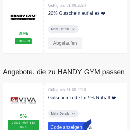
Gültig bis 31.08.2024
20% Gutschein auf alles ❤️
Mit dem Code erhälst Du 20%
Rabatt auf das gesamte Sortiment.
Mehr Details
20%
COUPON
Abgelaufen
Angebote, die zu HANDY GYM passen
Gültig bis 31.08.2026
Gutscheincode für 5% Rabatt ❤️
Sichern Sie sich mit dem
Rabattcode 5% auf das gesamte
Mehr Details
5%
Sortiment.
CODE NUR BEI
Code anzeigen
EIN5
UNS