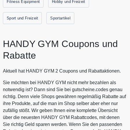
nehmen nicht so viel Platz ein wie ein Rudergerät oder eine
Fitness Equipment
Hobby und Freizeit
Fitnessstation. Durch die geringe Größe und das
Gerätegewicht von rund 1kg ist HANDY GYM ideal geeignet
Sport und Freizeit
Sportartikel
für das Training zuhause im Park oder auf Reisen. Alle
aktuellen Gutscheine und Rabattaktionen von HANDY GYM
findest Du immer hier auf Gutscheine.codes.
HANDY GYM Coupons und
Rabatte
Aktuell hat HANDY GYM 2 Coupons und Rabattaktionen.
Sie möchten bei HANDY GYM nicht mehr bezahlen als
notwendig ist? Dann sind Sie bei gutscheine.codes genau
richtig. Denn viele Shops gewähren regelmäßig Rabatte auf
ihre Produkte, auf die man im Shop selber aber eher nur
zufällig stößt. Wir geben Ihnen eine komplette Übersicht
über die neuesten HANDY GYM Rabattcodes, mit denen
Sie richtig Geld sparen werden. Wenn Sie den passenden