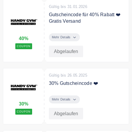
Gültig bis 31.01.2026
Gutscheincode für 40% Rabatt ❤️
Gratis Versand
Mit dem Code sparst Du 40% auf
Deine gesamte Bestellung + Gratis
Mehr Details
40%
Lieferung.
COUPON
Abgelaufen
Gültig bis 26.05.2025
30% Gutscheincode ❤️
Verwende den Code und spare
30% auf Deine Bestellung.
Mehr Details
30%
COUPON
Abgelaufen