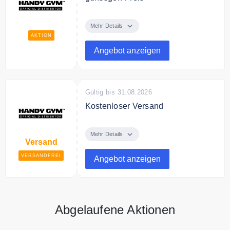
Entdecke bei Handy Gym
innovative Fitnessgeräte zum
Mehr Details
günstigen Preis.
AKTION
Angebot anzeigen
Gültig bis 31.08.2026
Kostenloser Versand
Ab 100€ Bestellwert liefert Handy
Gym versandkostenfrei.
Mehr Details
Versand
VERSANDFREI
Angebot anzeigen
Abgelaufene Aktionen