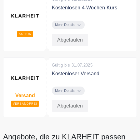
Kostenlosen 4-Wochen Kurs
Melde dich jetzt bei Klarheit an
und erhalte einen 4-Wochen
Mehr Details
kostenlosen Kurs.
AKTION
Abgelaufen
Gültig bis 31.07.2025
Kostenloser Versand
Klarheit versendet kostenfrei ab
100€ Bestellwert.
Mehr Details
Versand
VERSANDFREI
Abgelaufen
Angebote, die zu KLARHEIT passen