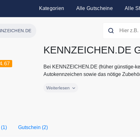
Kategorien
Alle Gutscheine
Alle S
NNZEICHEN.DE
KENNZEICHEN.DE Gu
4.67
Bei KENNZEICHEN.DE (früher günstige-kenn
Autokennzeichen sowie das nötige Zubehör 
Bei KENNZEICHEN.DE (früher günstige-kenn
Weiterlesen
Autokennzeichen sowie das nötige Zubehö
erhalten Sie Ihre Nummernschilder wesentli
und das bei mindestens gleichwertiger Quali
Rabattaktionen von KENNZEICHEN.DE finde
 (1)
Gutschein (2)