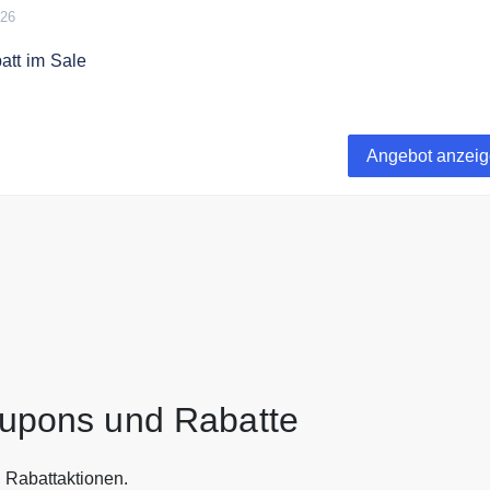
026
att im Sale
 zu 50% auf ausgewählte Teile, Reifen und Zubehör
Angebot anzei
pons und Rabatte
Rabattaktionen.