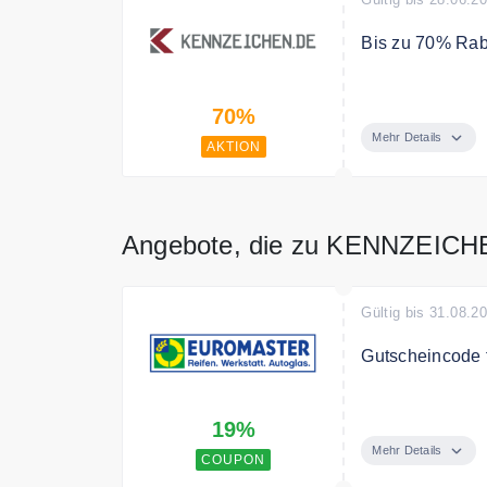
Bis zu 70% Rab
Kennzeichen im 
70%
Zulassungsstel
Mehr Details
AKTION
Angebote, die zu KENNZEICH
Gültig bis 31.08.2
Gutscheincode 
Sparen Sie die
19%
Bedingungen
Mehr Details
COUPON
Ausgeschlossen