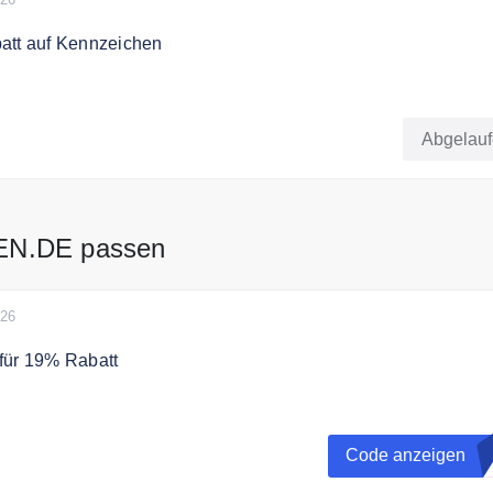
att auf Kennzeichen
Online Shop sind bis zu 70% günstiger als an der
le
Abgelau
EN.DE passen
026
für 19% Rabatt
 Mehrwertsteuer mit dem Gutscheincode für Autoservices
Code anzeigen
E
 sind Reifenservice, HU/AU und Autoglas. Gültig ab einem