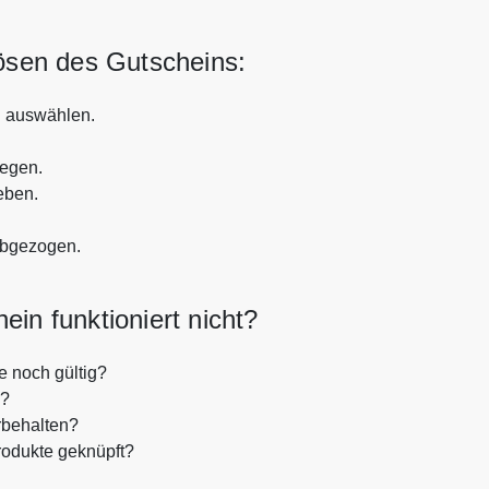
lösen des Gutscheins:
 auswählen.
legen.
eben.
abgezogen.
 funktioniert nicht?
 noch gültig?
n?
rbehalten?
rodukte geknüpft?