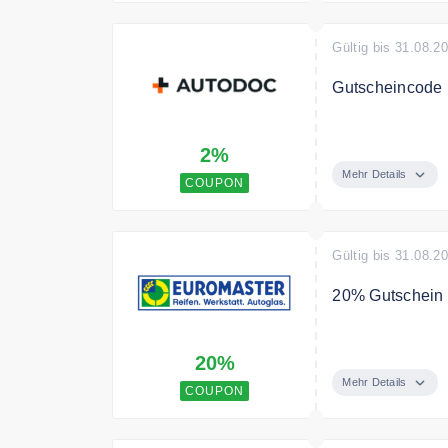
Mindesteinkaufs
kombinierbar.
Gültig bis 31.08.2
Gutscheincode m
Spare mit dem 
2%
Mehr Details
COUPON
Gültig bis 31.08.2
20% Gutschein 
Sichern Sie si
20%
Bedingungen
Mehr Details
COUPON
Die Terminbuch
möglich. Nicht 
Privatkunden gü