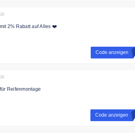
wert von 100€. Nicht mit anderen Rabatten und Aktionen
026
it 2% Rabatt auf Alles ❤️
Code 2% bei Autodoc
Code anzeigen
D
026
für Reifenmontage
ch mit dem Gutscheincode 20% auf Reifenmontage.
Code anzeigen
G
ung ist bis zum 30.09.2026 möglich. Keine Barauszahlung
mit anderen Rabatten und Aktionen kombinierbar. Nur für
ltig.