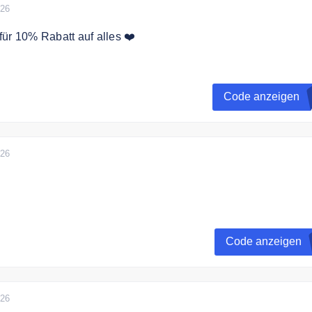
026
ür 10% Rabatt auf alles ❤️
paren Sie 10% auf das gesamte Sortiment.
Code anzeigen
026
h mit dem Code 5% Rabatt auf Ihre Bestellung im Online Shop
Code anzeigen
026