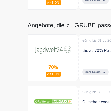
Mehr Details
AKTION
Nur für kurze Ze
Angebote, die zu GRUBE pass
Gültig bis 31.08.2
Bis zu 70% Rab
Jetzt bis zu 7
70%
Mehr Details
AKTION
Gültig bis 30.09.2
Gutscheincode f