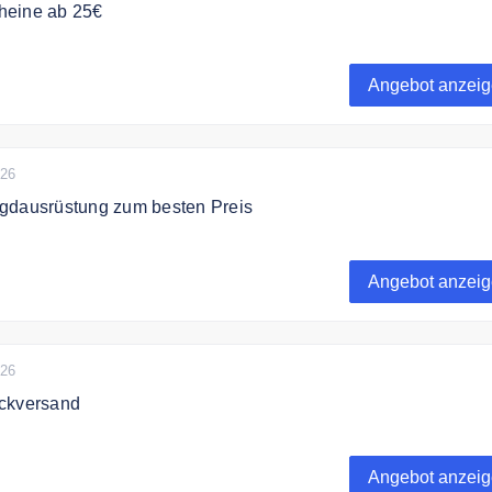
heine ab 25€
e Geschenkkgutscheine von Grube ab 25€
Angebot anzei
026
gdausrüstung zum besten Preis
bei Grube hochwertige Jagdausrüstung und Forstbedarf zum
Angebot anzei
026
ckversand
ostenlosen Rückversand.
Angebot anzei