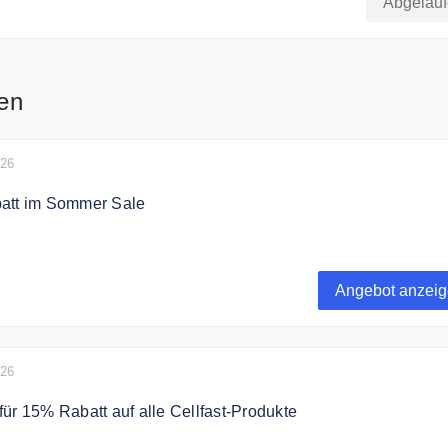
Abgelau
it.
en
026
att im Sommer Sale
0% im Sommer Sale sparen.
Angebot anzei
026
ür 15% Rabatt auf alle Cellfast-Produkte