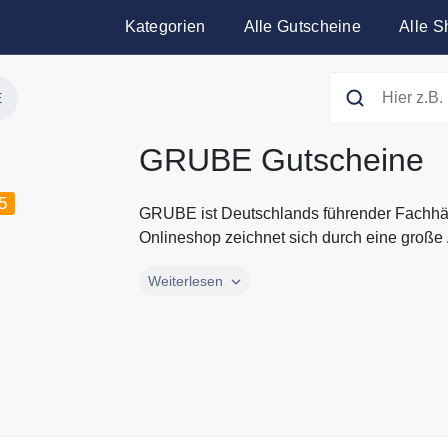
Kategorien
Alle Gutscheine
Alle S
E
GRUBE Gutscheine
5
GRUBE ist Deutschlands führender Fachhän
Onlineshop zeichnet sich durch eine große 
GRUBE ist Deutschlands führender Fachhän
Weiterlesen
Onlineshop zeichnet sich durch eine große
Forstarbeit, Waldpflege und Jagd aus. Neb
Sortiment auch Jagdbekleidung für Damen u
aktuellen Gutscheine und Rabattaktionen 
Gutscheine.codes.