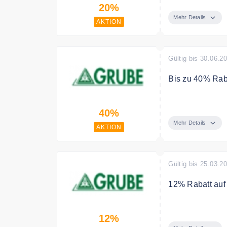
20%
Preisen! Bis e
weitere 20 % re
Mehr Details
AKTION
Gültig bis 30.06.2
Bis zu 40% Rab
Bis zu 40% Rab
40%
Mehr Details
AKTION
Gültig bis 25.03.2
12% Rabatt auf
Sichere Dir 12%
12%
Bedingungen