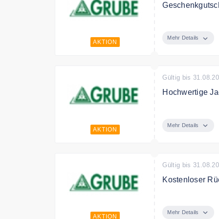
Geschenkgutsc
Verschenken Si
Mehr Details
AKTION
Gültig bis 31.08.2
Hochwertige Ja
Entdecken Sie 
besten Preis
Mehr Details
AKTION
Gültig bis 31.08.2
Kostenloser Rü
Grube bietet k
Mehr Details
AKTION