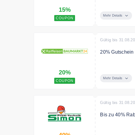
Erhalte 15 % au
15%
Mehr Details
COUPON
Gültig bis 31.08.2
20% Gutschein 
Mit dem Code s
20%
Bedingungen
Mehr Details
COUPON
Mindestbestellw
Rabatten; einm
Gültig bis 31.08.2
Bis zu 40% Rab
Sparen Sie mit
40%
ausgewählte Ga