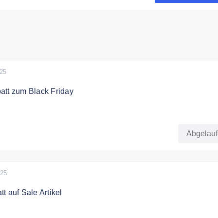
025
att zum Black Friday
batte: bis zu 40%
Abgelau
025
t auf Sale Artikel
, Sie räumen ab: Ergattern Sie starke Marken zu stark reduzi