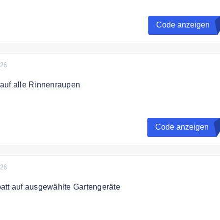
f alle Cellfast-Produkte mit dem Gutscheincode
Code anzeigen
026
auf alle Rinnenraupen
ichern Sie sich 20% Rabatt auf alle Rinnenraupen
Code anzeigen
D
ert: 50,00 Euro Bedingungen: nicht kombinierbar mit andere
alig je Kunde
026
att auf ausgewählte Gartengeräte
 den Angeboten von Simon Profi-Technik bis zu 40% auf
rtengeräte.