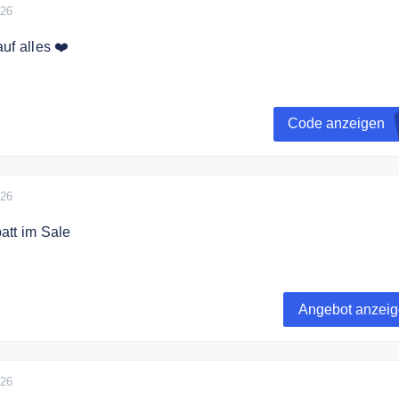
026
uf alles ❤️
 jetzt zum Grube Newsletter an und erhalten Sie einen 10€
re Bestellung.
Code anzeigen
026
att im Sale
zu 60% in der Sale Kategorie.
Angebot anzei
026