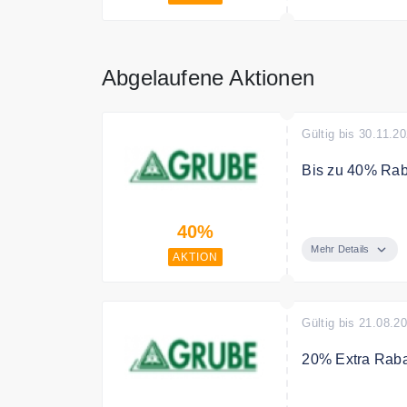
Abgelaufene Aktionen
Gültig bis 30.11.2
Bis zu 40% Rab
Black Friday Ra
40%
Mehr Details
AKTION
Gültig bis 21.08.2
20% Extra Rabat
Grube räumt auf