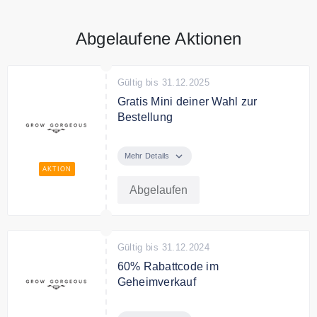
Abgelaufene Aktionen
Gültig bis 31.12.2025
Gratis Mini deiner Wahl zur
Bestellung
Gratis Mini deiner Wahl ab 55€
Einkaufswert!
Mehr Details
AKTION
Abgelaufen
Gültig bis 31.12.2024
60% Rabattcode im
Geheimverkauf
Sichere Dir 60% Rabatt im