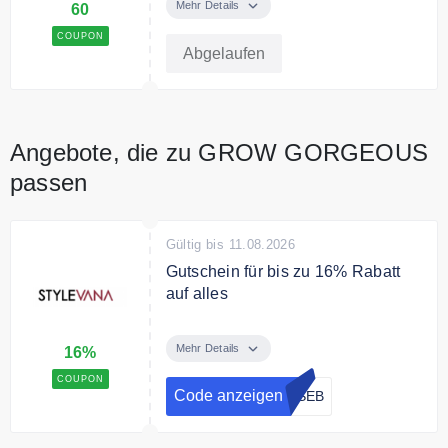
Geheimverkauf
Mehr Details
60
COUPON
Abgelaufen
Angebote, die zu GROW GORGEOUS
passen
Gültig bis 11.08.2026
Gutschein für bis zu 16% Rabatt
auf alles
Sichere Dir mit dem
Gutscheincode 12% Rabatt ab 59€
Mehr Details
16%
Bestellwert und 16% Rabatt ab
COUPON
89€ Bestellwert.
Code anzeigen
TSEB
Bedingungen