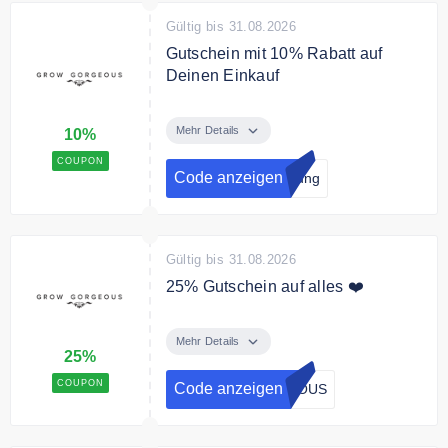
Gültig bis 31.08.2026
Gutschein mit 10% Rabatt auf
Deinen Einkauf
Melde dich für den Newsletter an
und erhalte Neuigkeiten sowie
Mehr Details
10%
einen 10% Gutschein
COUPON
Code anzeigen
dung
Gültig bis 31.08.2026
25% Gutschein auf alles ❤️
Melde dich für den Newsletter an
und erhalte Neuigkeiten sowie
Mehr Details
25%
einen 25% Gutschein für Deine
erste Bestellung
COUPON
Code anzeigen
EOUS