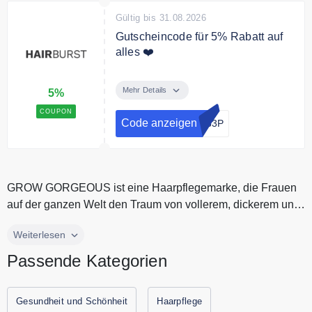
Gültig bis 31.08.2026
Gutscheincode für 5% Rabatt auf
alles ❤️
Mit dem Code sparen Sie 5% auf
das gesamte Sortiment.
Mehr Details
5%
COUPON
Code anzeigen
L83P
GROW GORGEOUS ist eine Haarpflegemarke, die Frauen
auf der ganzen Welt den Traum von vollerem, dickerem und
längerem Haar erfüll...
GROW GORGEOUS ist eine Haarpflegemarke, die Frauen
Weiterlesen
auf der ganzen Welt den Traum von vollerem, dickerem und
Passende Kategorien
längerem Haar erfüllt. Die Formulierungen basieren auf
wissenschaftlichen Erkenntnissen und sind vegan sowie
tierversuchsfrei. Alle aktuellen Gutscheine und
Gesundheit und Schönheit
Haarpflege