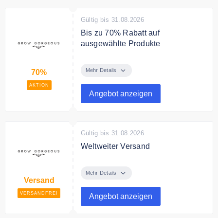
Gültig bis 31.08.2026
Bis zu 70% Rabatt auf
ausgewählte Produkte
Spare bis zu 70% auf ausgewählte
Produkte in der Sale Kategorie
Mehr Details
70%
AKTION
Angebot anzeigen
Gültig bis 31.08.2026
Weltweiter Versand
Grow Gorgeous bietet weltweiten
Versand
Mehr Details
Versand
VERSANDFREI
Angebot anzeigen