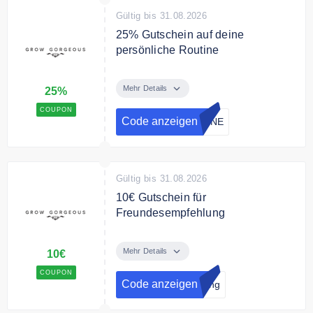
Gültig bis 31.08.2026
25% Gutschein auf deine
persönliche Routine
Verwende den Code und spare
25% beim Kauf von 4 Produkten
Mehr Details
25%
COUPON
Code anzeigen
TINE
Gültig bis 31.08.2026
10€ Gutschein für
Freundesempfehlung
Empfiehl GG einer Freundin oder
einem Freund und sichere euch
Mehr Details
10€
beiden jeweils 10 € Rabatt!
COUPON
Code anzeigen
lung