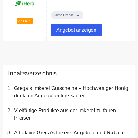
Kaufe 1 Produkt von iHerb Marken
udn erhalte das 2. mit 40% Rabatt.
Mehr Details
AKTION
Angebot anzeigen
Inhaltsverzeichnis
Grega’s Imkerei Gutscheine – Hochwertiger Honig
direkt im Angebot online kaufen
Vielfältige Produkte aus der Imkerei zu fairen
Preisen
Attraktive Grega’s Imkerei Angebote und Rabatte