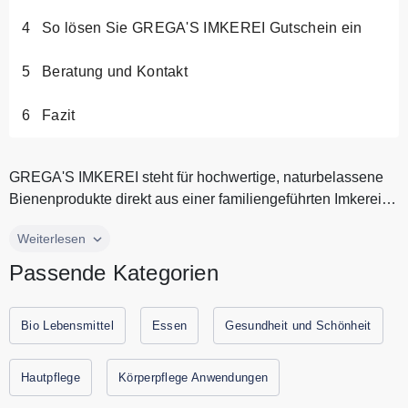
So lösen Sie GREGA'S IMKEREI Gutschein ein
Beratung und Kontakt
Fazit
GREGA'S IMKEREI steht für hochwertige, naturbelassene
Bienenprodukte direkt aus einer familiengeführten Imkerei
im Bergischen La...
GREGA'S IMKEREI steht für hochwertige, naturbelassene
Weiterlesen
Bienenprodukte direkt aus einer familiengeführten Imkerei
Passende Kategorien
im Bergischen Land. Seit 2016 produzieren Leon und
Florian Grega mit viel Leidenschaft verschiedene
Honigsorten und kreative Honigspezialitäten, die
Bio Lebensmittel
Essen
Gesundheit und Schönheit
ausschließlich aus regionalen Pflanzen gewonnen und
schonend verarbeitet werden. Dabei wird großer Wert auf
Hautpflege
Körperpflege Anwendungen
Nachhaltigkeit, artgerechte Bienenhaltung und den Verzicht