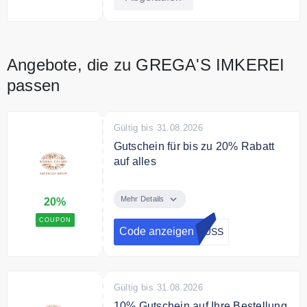
Angebote, die zu GREGA'S IMKEREI
passen
Gültig bis 31.08.2026
Gutschein für bis zu 20% Rabatt
auf alles
Mit dem Code sparen Sie 15% auf
jeder Bestellung und 20% Rabatt
Mehr Details
20%
ab 70€ Mindestbestellwert.
COUPON
Code anzeigen
RUSS
Gültig bis 31.08.2026
10% Gutschein auf Ihre Bestellung