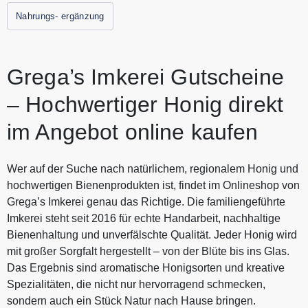
auf künstliche Zusatzstoffe gelegt. GREGA'S IMKEREI
Nahrungs- ergänzung
verbindet traditionelles Handwerk mit modernen Ideen und
bietet seinen Kunden natürliche, liebevoll hergestellte
Produkte rund um Honig und Bienenwachs. Alle aktuellen
Gutscheine und Rabattaktionen von GREGA'S IMKEREI
Grega’s Imkerei Gutscheine
finden Sie immer hier auf Gutscheine.codes.
– Hochwertiger Honig direkt
im Angebot online kaufen
Wer auf der Suche nach natürlichem, regionalem Honig und
hochwertigen Bienenprodukten ist, findet im Onlineshop von
Grega’s Imkerei genau das Richtige. Die familiengeführte
Imkerei steht seit 2016 für echte Handarbeit, nachhaltige
Bienenhaltung und unverfälschte Qualität. Jeder Honig wird
mit großer Sorgfalt hergestellt – von der Blüte bis ins Glas.
Das Ergebnis sind aromatische Honigsorten und kreative
Spezialitäten, die nicht nur hervorragend schmecken,
sondern auch ein Stück Natur nach Hause bringen.