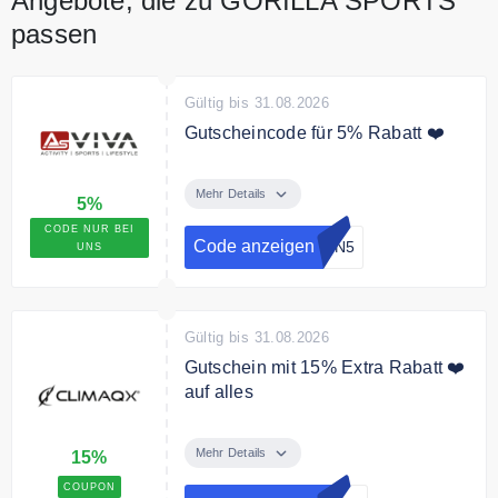
Angebote, die zu GORILLA SPORTS
passen
Gültig bis 31.08.2026
Gutscheincode für 5% Rabatt ❤️
Sichern Sie sich mit dem
Rabattcode 5% auf das gesamte
Mehr Details
5%
Sortiment.
CODE NUR BEI
Code anzeigen
EIN5
UNS
Gültig bis 31.08.2026
Gutschein mit 15% Extra Rabatt ❤️
auf alles
Mit dem Code bekommst Du 15%
Rabatt auf das gesamt Sortiment.
Mehr Details
15%
Auch auf bereits reduzierte Artikel.
COUPON