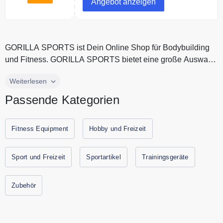
Angebot anzeigen
GORILLA SPORTS ist Dein Online Shop für Bodybuilding
und Fitness. GORILLA SPORTS bietet eine große Auswahl
an Fitnessgeräten und...
GORILLA SPORTS ist Dein Online Shop für Bodybuilding
Weiterlesen
und Fitness. GORILLA SPORTS bietet eine große Auswahl
Passende Kategorien
an Fitnessgeräten und Fitnesszubehör zum günstigen Preis
an. Ob Einsteiger oder Profi, ob fürs eigene Zuhause oder
fürs Fitnessstudio, bei GORILLA SPORTS findet jeder das
Fitness Equipment
Hobby und Freizeit
richtige Fitness Equipment. Spare jetzt durch
Gutscheine.codes mit den aktuellen Gutscheinen und
Sport und Freizeit
Sportartikel
Trainingsgeräte
Rabattaktionen von GORILLA SPORTS.
Zubehör