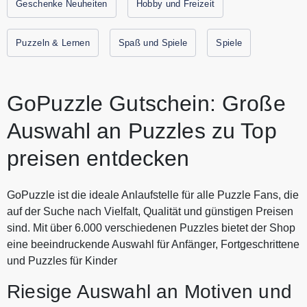
finden Sie das ganze Jahr über Puzzles zu Spitzenpreisen,
Geschenke Neuheiten
Hobby und Freizeit
der Online Shop bietet ganz viel Entspannung, zu ganz
kleinen Preisen. Entdecken Sie GO Puzzle Angebote und
Puzzeln & Lernen
Spaß und Spiele
Spiele
tauchen Sie in die faszinierende Welt der kleinen Teilchen
ein. Sparen Sie jetzt durch Gutscheine.codes mit den
aktuellen Gutscheinen und Rabattaktionen von GO Puzzle.
GoPuzzle Gutschein: Große
Auswahl an Puzzles zu Top
preisen entdecken
GoPuzzle ist die ideale Anlaufstelle für alle Puzzle Fans, die
auf der Suche nach Vielfalt, Qualität und günstigen Preisen
sind. Mit über 6.000 verschiedenen Puzzles bietet der Shop
eine beeindruckende Auswahl für Anfänger, Fortgeschrittene
und Puzzles für Kinder
Riesige Auswahl an Motiven und