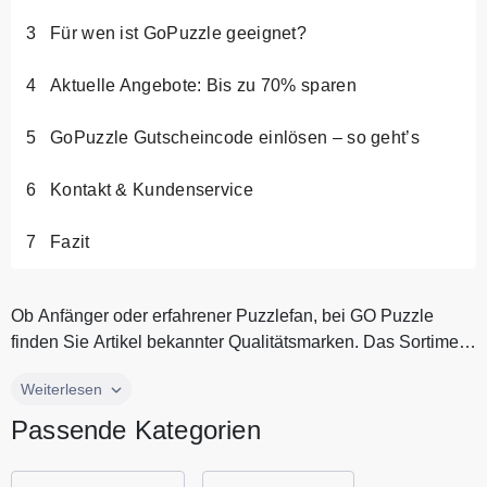
kombinierbar mit anderen
Für wen ist GoPuzzle geeignet?
Gutscheinen oder Preisaktionen
Aktuelle Angebote: Bis zu 70% sparen
GoPuzzle Gutscheincode einlösen – so geht’s
Kontakt & Kundenservice
Fazit
Ob Anfänger oder erfahrener Puzzlefan, bei GO Puzzle
finden Sie Artikel bekannter Qualitätsmarken. Das Sortiment
umfasst Puzzles...
Ob Anfänger oder erfahrener Puzzlefan, bei GO Puzzle
Weiterlesen
finden Sie Artikel bekannter Qualitätsmarken. Das Sortiment
Passende Kategorien
umfasst Puzzles von Ravensburger, Clementoni, Jumbo und
vielen weiteren namhaften Puzzleherstellern. Bei GO Puzzle