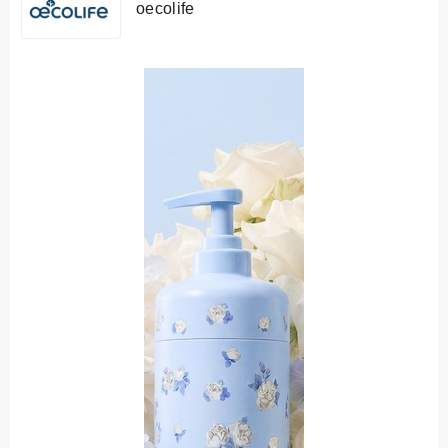
oecolife