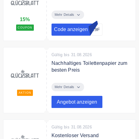
Mit dem Code sparen Sie 15% auf
das ganze Sortiment
Mehr Details
15%
COUPON
Code anzeigen
E29F
Gültig bis 31.08.2026
Nachhaltiges Toilettenpapier zum
besten Preis
Entdecke im Online Shop
nachhaltiges Toilettenpapier und
Mehr Details
Küchentücher zum besten Preis.
AKTION
Angebot anzeigen
Gültig bis 31.08.2026
Kostenloser Versand