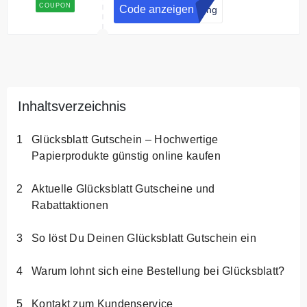
15% Rabatt im oecolife
COUPON
Code anzeigen
rung
Onlineshop.
Inhaltsverzeichnis
Glücksblatt Gutschein – Hochwertige
Papierprodukte günstig online kaufen
Aktuelle Glücksblatt Gutscheine und
Rabattaktionen
So löst Du Deinen Glücksblatt Gutschein ein
Warum lohnt sich eine Bestellung bei Glücksblatt?
Kontakt zum Kundenservice