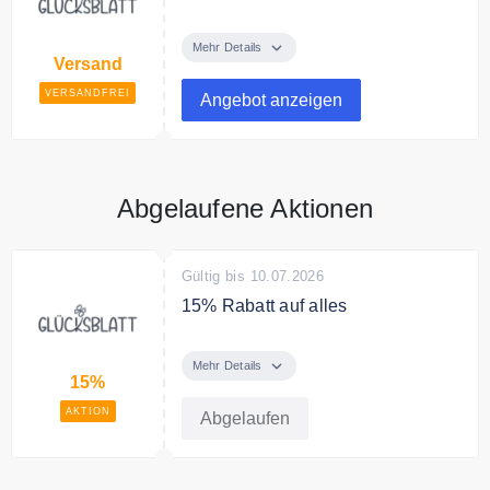
Ab 39€ Bestellwert liefert der
Online Shop kostenlos innerhalb
Mehr Details
Versand
Deutschlands.
VERSANDFREI
Angebot anzeigen
Abgelaufene Aktionen
Gültig bis 10.07.2026
15% Rabatt auf alles
Spare für kurze Zeit 15% Rabatt
auf das gesamte Sortiment.
Mehr Details
15%
AKTION
Abgelaufen