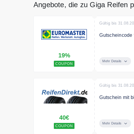
Angebote, die zu Giga Reifen 
Gültig bis 31.08.2
Gutscheincode 
Sparen Sie die
19%
Bedingungen
Mehr Details
COUPON
Ausgeschlossen
Mindesteinkaufs
kombinierbar.
Gültig bis 31.08.2
Gutschein mit b
Sichern Sie sic
40€
Bridgestone Rei
je nach gekauft
Mehr Details
COUPON