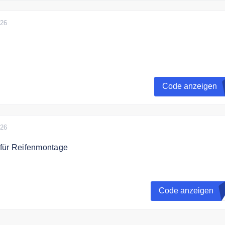
 € FÜR 4 10 € FÜR 2 AB 18 ZOLL 40 € FÜR 4 20 € FÜR 2
026
 die Firestone Vorteile - exklusiv beim Kauf von mindestens 2
en! 24 Monate Reifengarantie + bis zu 20€ Wunschgutschein
Code anzeigen
026
für Reifenmontage
ch mit dem Gutscheincode 20% auf Reifenmontage.
Code anzeigen
G
ung ist bis zum 30.09.2026 möglich. Keine Barauszahlung
mit anderen Rabatten und Aktionen kombinierbar. Nur für
ltig.