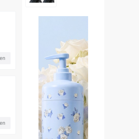
it
fen
fen