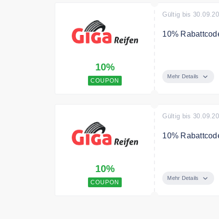
Gültig bis 30.09.2
10% Rabattcod
Bis zu 10% Rab
10%
Bedingungen
Mehr Details
COUPON
nicht kombinier
Gültig bis 30.09.2
10% Rabattcod
10% Rabatt auf
10%
Bedingungen
Mehr Details
COUPON
nicht kombinier