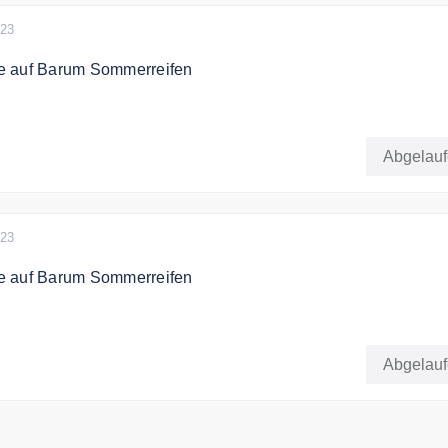
023
e auf Barum Sommerreifen
att auf Barum Reifen-Sommerreifen
Abgelau
bar mit anderen Rabatten
023
e auf Barum Sommerreifen
 Barum -Sommerreifen
Abgelau
bar mit anderen Rabatten