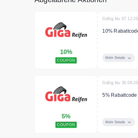
Gültig bis 07.12.2
10% Rabattcode
Rüsten Sie sich
10%
Winter- und Ga
Mehr Details
COUPON
Bedingungen
nicht kombinier
Gültig bis 30.09.2
5% Rabattcode 
Sparen Sie mit
5%
Mehr Details
COUPON