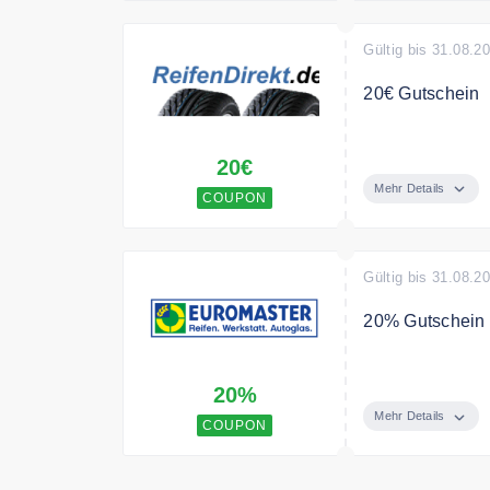
Bedingungen
BIS 17 ZOLL 20
Gültig bis 31.08.2
20€ Gutschein
Sicher dir jetzt
20€
Firestone Reif
Mehr Details
COUPON
Gültig bis 31.08.2
20% Gutschein 
Sichern Sie si
20%
Bedingungen
Mehr Details
COUPON
Die Terminbuch
möglich. Nicht 
Privatkunden gü