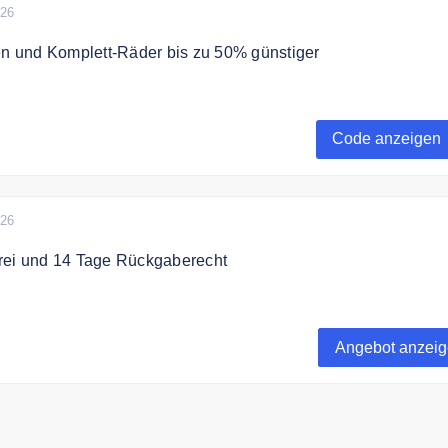
026
en und Komplett-Räder bis zu 50% günstiger
en und Komplett-Räder bis 50% günstiger heute im Sale.
Code anzeigen
026
rei und 14 Tage Rückgaberecht
rei und 14Tage Rückgaberecht
Angebot anzei