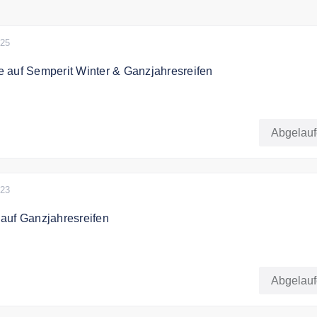
025
 auf Semperit Winter & Ganzjahresreifen
 für die kommende Saison mit bis zu 10 % Rabatt auf Semper
nzjahresreifen! Ob Schnee, Regen oder Kälte
Abgelau
bar mit anderen Rabatten
023
auf Ganzjahresreifen
 dem Code 5% auf Barum Ganzjahresreifen
Abgelau