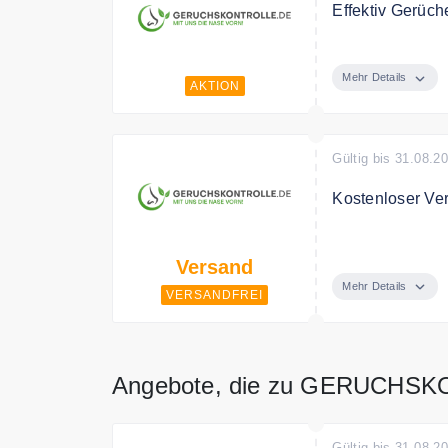
Effektiv Gerüch
Bei Geruchskont
Produkten zur 
Mehr Details
AKTION
Gültig bis 31.08.2
Kostenloser Ve
Ab 25€ Bestellw
Versand
Mehr Details
VERSANDFREI
Angebote, die zu GERUCHS
Gültig bis 31.08.2