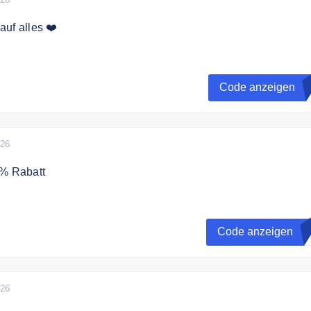
uf alles ❤️
rhälst Du 10% Rabatt auf das gesamte Sortiment.
Code anzeigen
B
estellwert. Dieser Gutschein ist in Verbindung mit anderen
t anwendbar.
026
5% Rabatt
den Code an der Kasse und sichern Sie sich 5% Rabatt
Code anzeigen
D
ncode ist nicht kombinierbar mit anderen Angeboten & Aktion
sand ab 50 €.
026