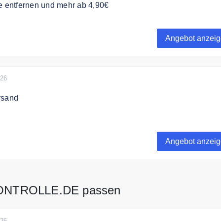
e entfernen und mehr ab 4,90€
rolle.de finden Sie eine Auswahl seiner Top Angebote an
Geruchsneutralisation und Geruchsbeseitigung.
Angebot anzei
026
rsand
ert liefert Geruchskontrolle.de versandkostenfrei.
Angebot anzei
KONTROLLE.DE passen
026