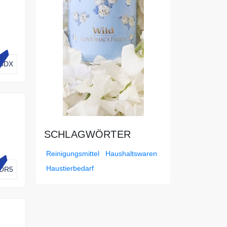
5DX
SCHLAGWÖRTER
Reinigungsmittel
Haushaltswaren
Haustierbedarf
OR5
en.