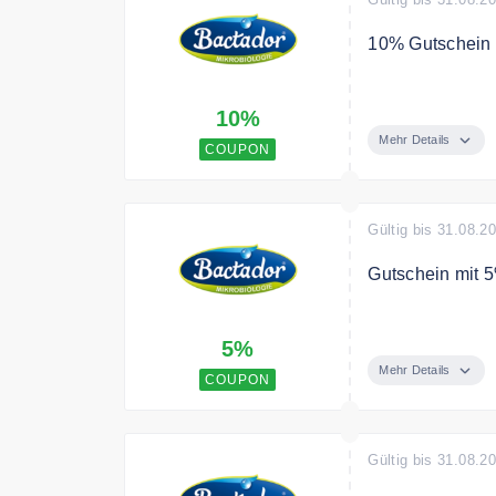
10% Gutschein a
Mit dem Code e
10%
Bedingungen
Mehr Details
COUPON
Ab 30€ Mindestb
Gutschein nich
Gültig bis 31.08.2
Gutschein mit 
Verwenden Sie 
5%
Bedingungen
Mehr Details
COUPON
Dieser Gutschei
Kostenloser Ver
Gültig bis 31.08.2