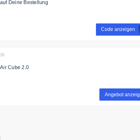
auf Deine Bestellung
t zum Bactador Newsletter an und erhalte einen 10% Gutschei
ng.
Code anzeigen
026
Air Cube 2.0
 auf AIR CUBE 2.0 - Luft-& WC-Reiniger (Komplettes Set)
Angebot anzei