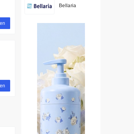
Bellaria
gen
gen