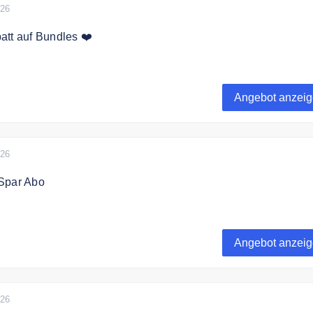
026
att auf Bundles ❤️
 zu 20% auf ausgewählte Sparpakete.
Angebot anzei
026
Spar Abo
ren Sie 15% Rabatt auf Ihre Lieblingsprodukte.
Angebot anzei
026