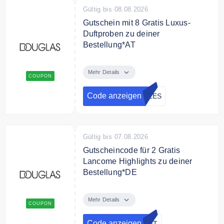
Gültig bis 08.08.2026
Gutschein mit 8 Gratis Luxus-
Duftproben zu deiner
Bestellung*AT
Sichere Dir mit dem Code 8 Gratis
Luxus-Duftproben zu deiner
Mehr Details
COUPON
Bestellung mit Beauty Card.
Einfach einloggen oder kostenlos
Code anzeigen
PLES
registrieren.
Bedingungen
89€ MBW. Nur solange der Vorrat
Gültig bis 07.08.2026
reicht und nur ein Geschenk pro
Gutscheincode für 2 Gratis
Kund*in.
Lancome Highlights zu deiner
Bestellung*DE
Sichere Dir mit dem Gutschein 2
Gratis Lancome Highlights zu
Mehr Details
COUPON
deiner Bestellung
Code anzeigen
SET