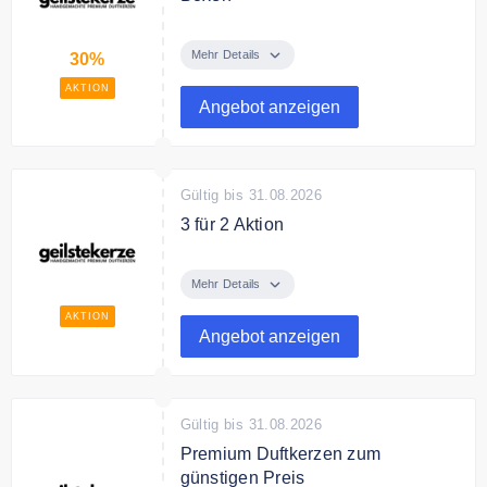
Sparen Sie bis zu 30% auf
geilstekerze Mistery Boxen.
Mehr Details
30%
AKTION
Angebot anzeigen
Gültig bis 31.08.2026
3 für 2 Aktion
Kaufe jetzt 3 Kerzen und bezahle
nur 2. Nur für kurze Zeit.
Mehr Details
AKTION
Angebot anzeigen
Gültig bis 31.08.2026
Premium Duftkerzen zum
günstigen Preis