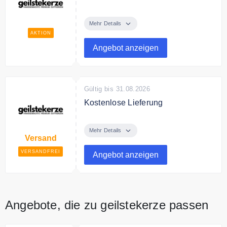
Entdecke im Online Shop
Premium Duftkerzen zum
Mehr Details
günstigen Preis.
AKTION
Angebot anzeigen
Gültig bis 31.08.2026
Kostenlose Lieferung
Ab 49€ Bestellwert liefert der
Online Shop versandkostenfrei.
Mehr Details
Versand
VERSANDFREI
Angebot anzeigen
Angebote, die zu geilstekerze passen