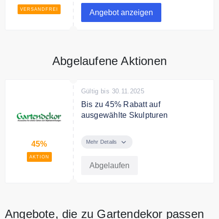
VERSANDFREI
Angebot anzeigen
Abgelaufene Aktionen
Gültig bis 30.11.2025
Bis zu 45% Rabatt auf
ausgewählte Skulpturen
Bis zu 45% Rabatt auf
ausgewählte Skulpturen bei
Mehr Details
45%
Gartendekor
AKTION
Abgelaufen
Angebote, die zu Gartendekor passen