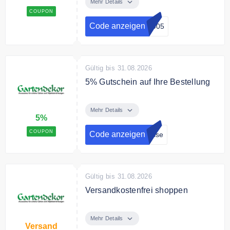
Warenkorb
Mehr Details
COUPON
Code anzeigen
2005
Gültig bis 31.08.2026
5% Gutschein auf Ihre Bestellung
Zahlen Sie per Vorkasse und
erhalten Sie 5% Rabatt auf Ihre
Mehr Details
5%
gesamte Bestellung.
COUPON
Code anzeigen
asse
Gültig bis 31.08.2026
Versandkostenfrei shoppen
Bei gartendekor-lippstadt.de wird
innerhalb Deutschlands
Mehr Details
Versand
versandkostenlos geliefert