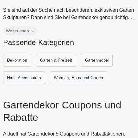
Sie sind auf der Suche nach besonderen, exklusiven Garten
Skulpturen? Dann sind Sie bei Gartendekor genau richtig.
Gartendekor h...
Sie sind auf der Suche nach besonderen, exklusiven Garten
Weiterlesen
Skulpturen? Dann sind Sie bei Gartendekor genau richtig.
Passende Kategorien
Gartendekor hat für Sie die schönsten Gartenfiguren aus
unterschiedlichen hochwertigen Materialien. Gestalten Sie
Ihren Garten mit Skulpturen von Gartendekor. Kreieren Sie
Dekoration
Garten & Freizeit
Gartenmöbel
für sich eine Entspannungsoase in Ihrem Garten mit
Kunstobjekten die Sie vom Alltag ablenken. Alle aktuellen
Haus Accessoires
Wohnen, Haus und Garten
Gutscheine und Rabatte von Gartendekor finden Sie immer
hier auf Gutscheine.codes.
Gartendekor Coupons und
Rabatte
Aktuell hat Gartendekor 5 Coupons und Rabattaktionen.