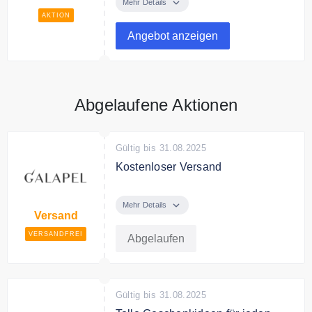
einzigartigen Schmuck zum fairen
Mehr Details
Preis.
AKTION
Angebot anzeigen
Abgelaufene Aktionen
Gültig bis 31.08.2025
Kostenloser Versand
Galapel liefert versandkostenfrei
alle Bestellungen.
Mehr Details
Versand
VERSANDFREI
Abgelaufen
Gültig bis 31.08.2025