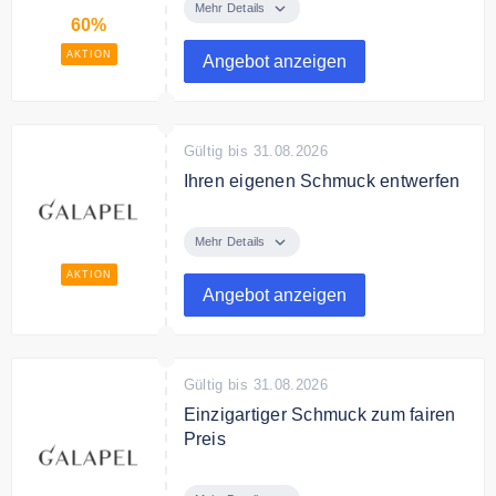
ausgewählten Schmuck mit bis zu
Mehr Details
60%
60% Rabatt.
AKTION
Angebot anzeigen
Gültig bis 31.08.2026
Ihren eigenen Schmuck entwerfen
Sie können aus dem Sortiment an
Diamanten und Halbedelsteinen
Mehr Details
wählen, um Ihre einzigartigen
AKTION
Designs zu kreieren.
Angebot anzeigen
Gültig bis 31.08.2026
Einzigartiger Schmuck zum fairen
Preis
Entdecken Sie bei Galapel