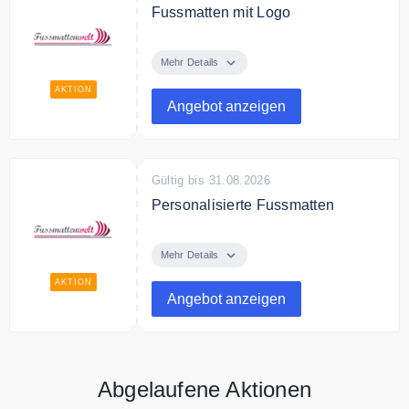
Fussmatten mit Logo
Fussmatten mit Logo bei
Fussmatte individuell selbst
Mehr Details
gestalten
AKTION
Angebot anzeigen
Gültig bis 31.08.2026
Personalisierte Fussmatten
Personalisierte Fussmatten bei
Fussmatte individuell selbst
Mehr Details
gestalten
AKTION
Angebot anzeigen
Abgelaufene Aktionen