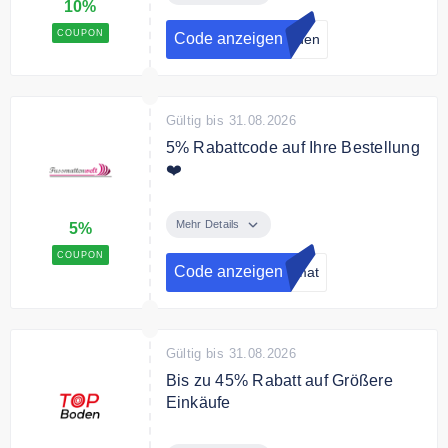
10%
sie sich einen 10% Gutschein für
Ihre Bestellung.
COUPON
Code anzeigen
oden
Gültig bis 31.08.2026
5% Rabattcode auf Ihre Bestellung
❤️
Sparen Sie mit dem Code 5% auf
Ihre Bestellung
Mehr Details
5%
COUPON
Code anzeigen
ymat
Gültig bis 31.08.2026
Bis zu 45% Rabatt auf Größere
Einkäufe
Plänen Sie größere Einkäufe?