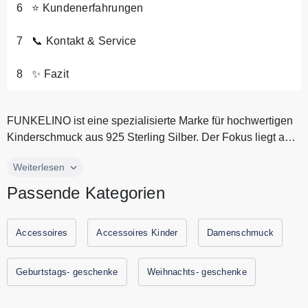
⭐ Kundenerfahrungen
📞 Kontakt & Service
✨ Fazit
FUNKELINO ist eine spezialisierte Marke für hochwertigen
Kinderschmuck aus 925 Sterling Silber. Der Fokus liegt auf
sicheren, hy...
FUNKELINO ist eine spezialisierte Marke für hochwertigen
Weiterlesen
Kinderschmuck aus 925 Sterling Silber. Der Fokus liegt auf
Passende Kategorien
sicheren, hypoallergenen Kinderohrringen, die speziell für
empfindliche Kinderohren entwickelt wurden. Viele Modelle
sind mit Schraubverschluss erhältlich und bieten dadurch
Accessoires
Accessoires Kinder
Damenschmuck
zusätzlichen Halt und Sicherheit. Besonders gefragt sind
unsere liebevoll gestalteten Motive wie Katzen, Einhörner,
Geburtstags- geschenke
Weihnachts- geschenke
Pferde, Herzen und weitere Tierdesigns. Alle aktuellen
Gutscheine und Rabattaktionen von FUNKELINO finden Sie