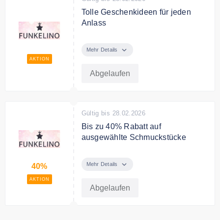
Tolle Geschenkideen für jeden
Anlass
Entdecke im Online Shop tolle
Geschenkideen für Kinder bereits
Mehr Details
ab 15€.
AKTION
Abgelaufen
Gültig bis 28.02.2026
Bis zu 40% Rabatt auf
ausgewählte Schmuckstücke
Spare bis zu 40% auf ausgewählte
Schmuckstücke im Angebot.
Mehr Details
40%
AKTION
Abgelaufen