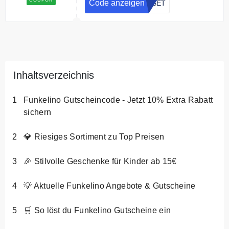
79€!. Sie sparen bis zu 30% mit
Code anzeigen
ASET
dem Code
Inhaltsverzeichnis
Funkelino Gutscheincode - Jetzt 10% Extra Rabatt
sichern
💎 Riesiges Sortiment zu Top Preisen
🎉 Stilvolle Geschenke für Kinder ab 15€
💡 Aktuelle Funkelino Angebote & Gutscheine
🛒 So löst du Funkelino Gutscheine ein