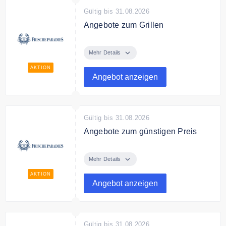
Gültig bis 31.08.2026
Angebote zum Grillen
Alles was man zum Grillen
braucht.
Mehr Details
AKTION
Angebot anzeigen
Gültig bis 31.08.2026
Angebote zum günstigen Preis
Wöchentlich wechselnde
Angebote bei FrischeParadies
Mehr Details
AKTION
Angebot anzeigen
Gültig bis 31.08.2026