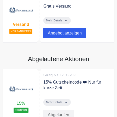
Gratis Versand
Frischesparadies liefert
versandkostenfrei innerhalb
Mehr Details
Versand
Deutschlands.
VERSANDFREI
Angebot anzeigen
Bedingungen
ab 150€ Mindestbestellwert.
Abgelaufene Aktionen
Gültig bis 12.05.2025
15% Gutscheincode ❤️ Nur für
kurze Zeit
Zum Muttertag gibt es mit dem
Code 15% Rabatt auf das gesamte
Mehr Details
15%
Sortiment.
COUPON
Abgelaufen