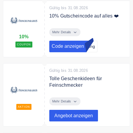
Gültig bis 31.08.2026
10% Gutscheincode auf alles ❤️
"Gutschein anzeigen" klicken.
Direkt zum Newsletter anmelden
Mehr Details
10%
und 10€ Gutschein erhalten.
COUPON
Code anzeigen
dung
Bedingungen
Ab 49€ Mindestbestellwert.
Gültig bis 31.08.2026
Tolle Geschenkideen für
Feinschmecker
Entdecken Sie bei
Frischesparadies tolle
Mehr Details
Geschenkideen für
AKTION
Feinschmecker.
Angebot anzeigen