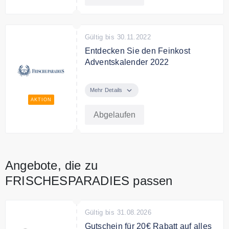
Gültig bis 30.11.2022
Entdecken Sie den Feinkost
Adventskalender 2022
Entdecken Sie den Feinkost
Adventskalender 2022 von
Mehr Details
FrischeParadies
AKTION
Abgelaufen
Angebote, die zu
FRISCHESPARADIES passen
Gültig bis 31.08.2026
Gutschein für 20€ Rabatt auf alles