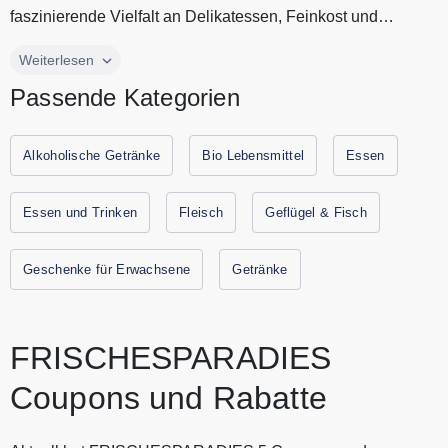
faszinierende Vielfalt an Delikatessen, Feinkost und
Spezialitäten aus aller We...
Im Sortiment von FrischeParadies finden Sie eine
Weiterlesen
faszinierende Vielfalt an Delikatessen, Feinkost und
Passende Kategorien
Spezialitäten aus aller Welt. FrischeParadies bietet Ihnen
Fisch, Fleisch, Käse, Gemüse, Wein und vieles mehr an.
Kaufen Sie jetzt mit wenigen Klicks und erhalten Sie frische
Alkoholische Getränke
Bio Lebensmittel
Essen
Lebensmittel und Getränke von FrischeParadies schnell
nach Hause. Alle aktuellen Gutscheine und Rabatte von
Essen und Trinken
Fleisch
Geflügel & Fisch
FrischeParadies immer hier auf Gutscheine.codes.
Geschenke für Erwachsene
Getränke
FRISCHESPARADIES
Coupons und Rabatte