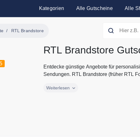
Kategorien
Alle Gutscheine
Alle S
te
RTL Brandstore
RTL Brandstore Guts
5
Entdecke günstige Angebote für personalis
Sendungen. RTL Brandstore (früher RTL Fot
Entdecke günstige Angebote für personalis
Weiterlesen
Sendungen. RTL Brandstore (früher RTL Fotos
Lieblingsprogramme wie Bauer sucht Frau, G
Für Deine Kinder findest Du auch tolle Arti
durch Gutscheine.codes mit den aktuellen
Brandstore.