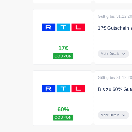
Gültig bis 31.12.2
17€ Gutschein 
Sichern Sie sic
17€
Mehr Details
COUPON
Gültig bis 31.12.2
Bis zu 60% Gut
Sichern Sie si
60%
Mehr Details
COUPON