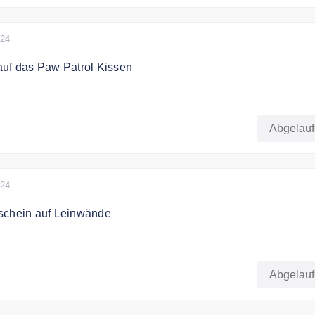
024
auf das Paw Patrol Kissen
h mit dem Code 17€ Rabatt auf das Paw Patrol Kissen
Abgelau
024
schein auf Leinwände
ch mit dem Code bis zu 60% Rabatt auf Leinwände.
Abgelau