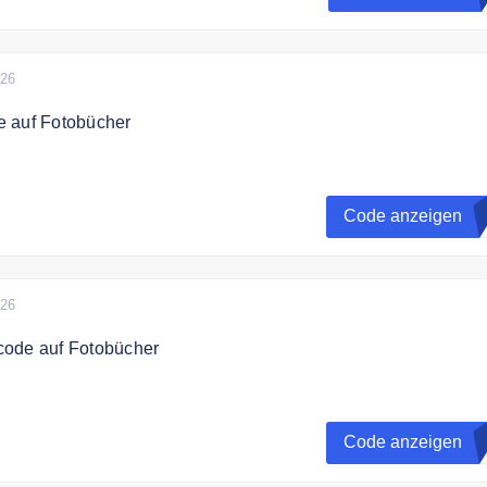
026
 auf Fotobücher
ibt es 40% Rabatt auf Fotobücher
Code anzeigen
G
 kombinierbar
026
ode auf Fotobücher
ch mit dem Code 35% Rabatt auf Fotobücher
Code anzeigen
G
bar