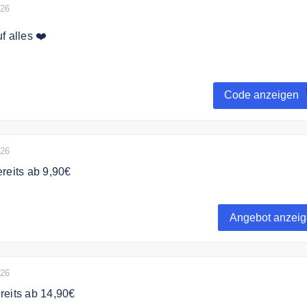
026
f alles ❤️
 jetzt zum RTL.DE Fotoservice Newsletter an und erhalten S
ein auf Ihre Bestellung.
Code anzeigen
026
reits ab 9,90€
elber einzigartige Fotokalender bereits ab 9,90€
Angebot anzei
026
reits ab 14,90€