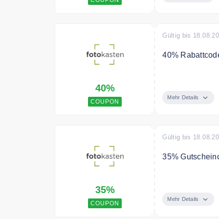
Gültig bis 18.08.2
40% Rabattcode
Mit dem Code g
40%
Bedingungen
Mehr Details
COUPON
39€ MBW. Nicht
Gültig bis 18.08.2
35% Gutscheinc
Sichern Sie si
35%
Bedingungen
Mehr Details
COUPON
Nicht kombinier