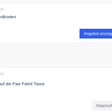
026
ndkosten
ice liefert günstig und schell ab 1,99€
Angebot anzei
024
auf die Paw Patrol Tasse
h mit dem Code 6€ auf die Paw Patrol Tasse.
Abgelau