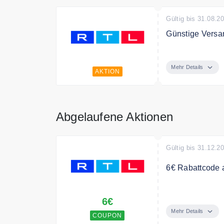
Gültig bis 31.08.2
Günstige Versa
RTL.de Fotoserv
Mehr Details
AKTION
Abgelaufene Aktionen
Gültig bis 31.12.2
6€ Rabattcode 
Sichern Sie sic
6€
Mehr Details
COUPON