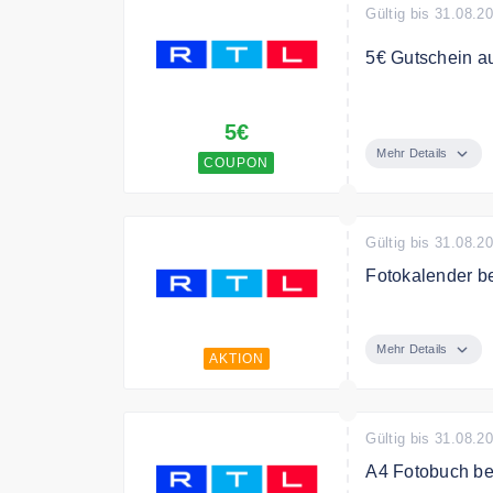
Gültig bis 31.08.2
5€ Gutschein au
Melden Sie sich
5€
einen 5€ Gutsch
Mehr Details
COUPON
Gültig bis 31.08.2
Fotokalender be
Gestalten Sie s
Mehr Details
AKTION
Gültig bis 31.08.2
A4 Fotobuch be