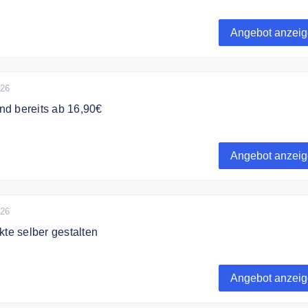
eits ab 14,90€ selber gestalten.
Angebot anzei
026
d bereits ab 16,90€
ine schöne Leinwand mit Ihren Fotos bereits ab 16,90€.
Angebot anzei
026
kte selber gestalten
elber tolle Fotoprodukte zum besten Preis.
Angebot anzei