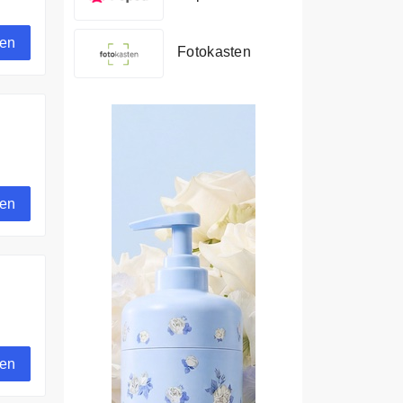
gen
Fotokasten
gen
gen