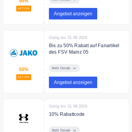
50%
AKTION
Angebot anzeigen
Gültig bis 31.08.2026
Bis zu 50% Rabatt auf Fanartikel
des FSV Mainz 05
Sichere dir bis zu 50% Rabatt auf
Fanartikel des FSV Mainz 05
Mehr Details
50%
AKTION
Angebot anzeigen
Gültig bis 31.08.2026
10% Rabattcode
Sichere Dir mit dem Rabatt 10%
auf Deinen Einkauf.
Mehr Details