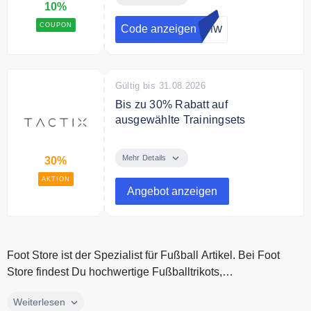
10%
COUPON
Code anzeigen
-DIW
Gültig bis 31.08.2026
Bis zu 30% Rabatt auf
ausgewählte Trainingsets
Spare bis zu 30% Rabatt auf
ausgewählte Trainingsets.
Mehr Details
30%
AKTION
Angebot anzeigen
Foot Store ist der Spezialist für Fußball Artikel. Bei Foot
Store findest Du hochwertige Fußballtrikots,
Fußballschuhen und Bäll...
Foot Store ist der Spezialist für Fußball Artikel. Bei Foot
Weiterlesen