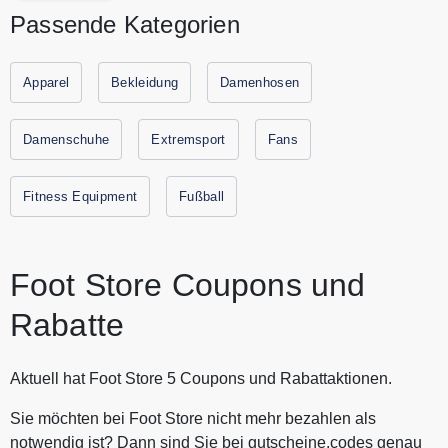
Store findest Du hochwertige Fußballtrikots,
Passende Kategorien
Fußballschuhen und Bällen. Entdecke bei Foot Store
Sportartikel von Top Marken wie Nike, Puma oder New
Balance zum günstigen Preis. Spare jetzt durch
Apparel
Bekleidung
Damenhosen
Gutscheine.codes mit den aktuellen Gutscheinen und
Rabattaktionen von Foot Store.
Damenschuhe
Extremsport
Fans
Fitness Equipment
Fußball
Foot Store Coupons und
Rabatte
Aktuell hat Foot Store 5 Coupons und Rabattaktionen.
Sie möchten bei Foot Store nicht mehr bezahlen als
notwendig ist? Dann sind Sie bei gutscheine.codes genau