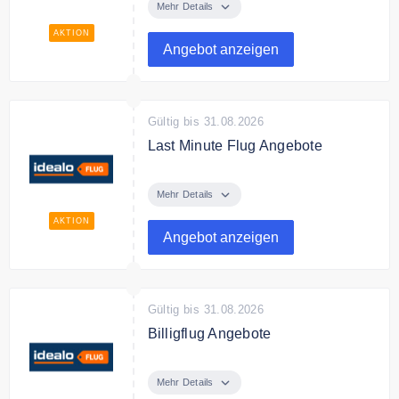
flug.idealo nach Europa ab 21€
Mehr Details
AKTION
Angebot anzeigen
Gültig bis 31.08.2026
Last Minute Flug Angebote
Last Minute Flug Angebote, jetzt
zugreifen und sparen.
Mehr Details
AKTION
Angebot anzeigen
Gültig bis 31.08.2026
Billigflug Angebote
Finden Sie Flüge zum billigsten
Preis.
Mehr Details