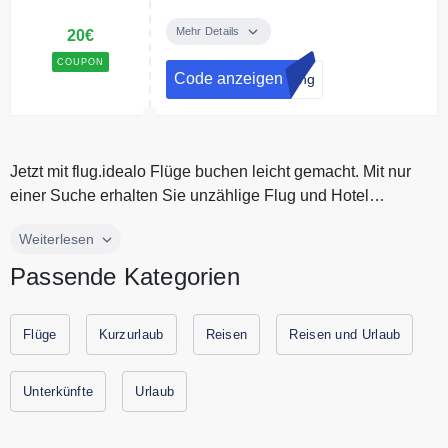
Bei Kiwi erhalten Sie 20€ fürs
Freunde werben
Mehr Details
20€
COUPON
Code anzeigen
lung
Jetzt mit flug.idealo Flüge buchen leicht gemacht. Mit nur
einer Suche erhalten Sie unzählige Flug und Hotel
Angebote. flug.idea...
Jetzt mit flug.idealo Flüge buchen leicht gemacht. Mit nur
Weiterlesen
einer Suche erhalten Sie unzählige Flug und Hotel
Passende Kategorien
Angebote. flug.idealo ist Ihr Vergleichsportal zum Sparen mit
den besten Flugverbindung. Alle aktuellen Gutscheine und
Rabattaktionen von flug.idealo finden Sie immer hier auf
Flüge
Kurzurlaub
Reisen
Reisen und Urlaub
Gutscheine.codes.
Unterkünfte
Urlaub