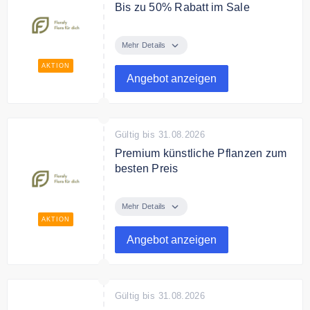
Bis zu 50% Rabatt im Sale
Spare bis zu 50% auf ausgewählte
Pflanzen im Sale.
Mehr Details
AKTION
Angebot anzeigen
Gültig bis 31.08.2026
Premium künstliche Pflanzen zum
besten Preis
Entdecke im Online Shop
Premium künstliche Pflanzen, die
Mehr Details
echt aussehen zum besten Preis
AKTION
Angebot anzeigen
Gültig bis 31.08.2026