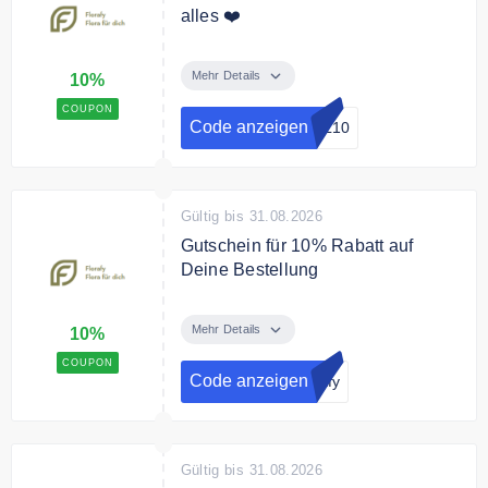
alles ❤️
Mit dem Rabattcode sparst Du
10% auf Deinen Einkauf.
Mehr Details
10%
COUPON
Code anzeigen
FL10
Gültig bis 31.08.2026
Gutschein für 10% Rabatt auf
Deine Bestellung
Melde dich jetzt zum Florafly
Newsletter an und erhalte einen
Mehr Details
10%
10% Gutschein für Deine
COUPON
Bestellung.
Code anzeigen
rafy
Gültig bis 31.08.2026