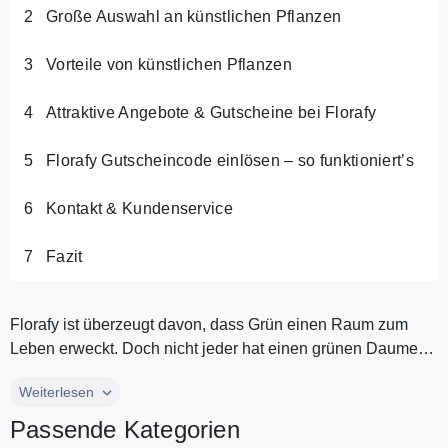
Große Auswahl an künstlichen Pflanzen
Vorteile von künstlichen Pflanzen
Attraktive Angebote & Gutscheine bei Florafy
Florafy Gutscheincode einlösen – so funktioniert’s
Kontakt & Kundenservice
Fazit
Florafy ist überzeugt davon, dass Grün einen Raum zum
Leben erweckt. Doch nicht jeder hat einen grünen Daumen
oder die Zeit, Pfl...
Florafy ist überzeugt davon, dass Grün einen Raum zum
Weiterlesen
Leben erweckt. Doch nicht jeder hat einen grünen Daumen
Passende Kategorien
oder die Zeit, Pflanzen zu pflegen. Deshalb hat Florafy eine