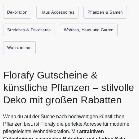
Kollektion aus naturgetreuen Kunstpflanzen, stilvollen
Übertöpfen, kunstvollen Bouquets und künstlichen Hecken
Dekoration
Haus Accessoires
Pflanzen & Samen
zusammengestellt, die deinem Interieur oder Garten sofort
einen frischen Look verleihen, ganz ohne Pflegeaufwand.
Streichen & Dekorieren
Wohnen, Haus und Garten
Florafy Kunstpflanzen sind kaum von echten zu
unterscheiden und halten viele Jahre. Ob du dich für eine
Wohnzimmer
große Statement Pflanze, ein verspieltes Bouquet auf dem
Tisch oder eine grüne Wand als Blickfang entscheidest: Mit
Florafy holst du dir immer pflegefreies Grün nach Hause.
Alle aktuellen Gutscheine und Rabattaktionen von Florafy
Florafy Gutscheine &
findest Du immer hier auf Gutscheine.codes.
künstliche Pflanzen – stilvolle
Deko mit großen Rabatten
Wenn du auf der Suche nach hochwertigen künstlichen
Pflanzen bist, ist Florafy die perfekte Adresse für moderne,
pflegeleichte Wohndekoration. Mit
attraktiven
Gutscheinen, saisonalen Rabatten und starken Sale