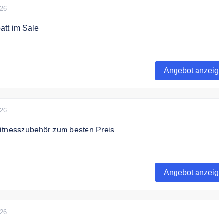
026
att im Sale
le Kategorie bis zu 40% auf ausgewähltes Fitnesszubehör.
Angebot anzei
026
itnesszubehör zum besten Preis
atchu hochwertiges Fitnesszubehör zum besten Preis.
Angebot anzei
026