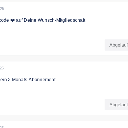
025
ode ❤️ auf Deine Wunsch-Mitgliedschaft
 einfach zu Hause. Jetzt mit dem Gutscheincode 25% sparen.
Abgelau
025
 ein 3 Monats-Abonnement
 ein 3 Monats-Abonnement. FitnessRaum.de ab 11€ pro Mona
Abgelau
025