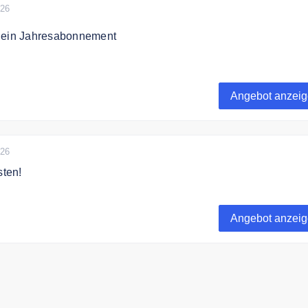
026
 ein Jahresabonnement
bo sparen. FitnessRaum ab 9,90€.
Angebot anzei
026
sten!
nessRaum.de 7 Tage kostenlos
Angebot anzei