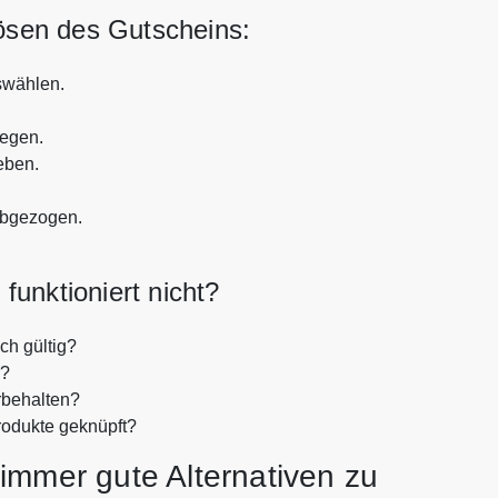
lösen des Gutscheins:
swählen.
legen.
eben.
abgezogen.
unktioniert nicht?
ch gültig?
n?
rbehalten?
rodukte geknüpft?
immer gute Alternativen zu