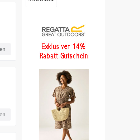
fen
t
fen