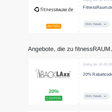
FitnessRaum.de
FitnessRaum.de
Mehr Details
AKTION
Angebote, die zu fitnessRAUM
Gültig bis 16.08.2
20% Rabattcode
Verwenden Sie 
20%
Mehr Details
COUPON