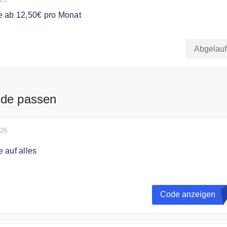
 ab 12,50€ pro Monat
 ab 12,50€ pro Monat
Abgelau
.de passen
026
 auf alles
den Code und sparen Sie 20% auf alles in den CALM DAYS
Code anzeigen
L