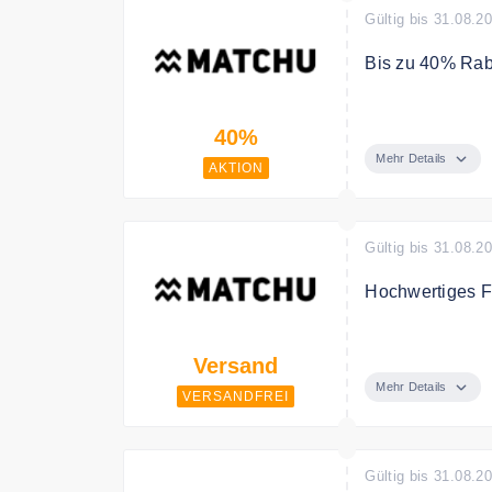
Gültig bis 31.08.2
Bis zu 40% Rab
Spare in der Sa
40%
Mehr Details
AKTION
Gültig bis 31.08.2
Hochwertiges F
Entdecke bei M
Versand
Mehr Details
VERSANDFREI
Gültig bis 31.08.2