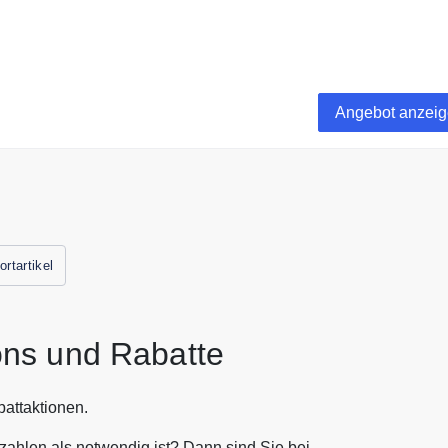
ert liefert Matchu versandkostenfrei.
Angebot anzei
ortartikel
ns und Rabatte
attaktionen.
ahlen als notwendig ist? Dann sind Sie bei