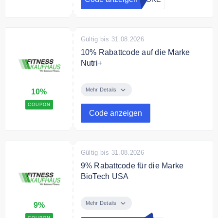
Gültig bis 31.08.2026
10% Rabattcode auf die Marke
Nutri+
Sichere Dir 10% Rabatt auf die
vegane Marke Nutri+.
Mehr Details
10%
COUPON
Code anzeigen
Gültig bis 31.08.2026
9% Rabattcode für die Marke
BioTech USA
Spare mit dem Gutscheincode 9%
für die Marke BioTech USA.
Mehr Details
9%
COUPON