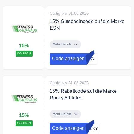
Gültig bis 31.08.2026
15% Gutscheincode auf die Marke
ESN
Jetzt mit dem Gutscheincode 15%
auf Sportnahrung der Marke ESN
Mehr Details
15%
sichern.
COUPON
Code anzeigen
ESN
Gültig bis 31.08.2026
15% Rabattcode auf die Marke
Rocky Athletes
Jetzt mit dem Code 15% Rabatt
auf die Marke Rocky Athletees
Mehr Details
15%
COUPON
Code anzeigen
OCKY