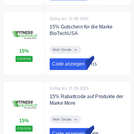
Gültig bis 31.08.2026
15% Gutschein für die Marke
BioTechUSA
Spare mit dem Gutscheincode
15% auf Produkte von
Mehr Details
15%
BioTechUSA.
COUPON
Code anzeigen
CH15
Gültig bis 31.08.2026
15% Rabattcode auf Produkte der
Marke More
Spare mit dem Rabattcode 15%
auf Produkte der Marke More
Mehr Details
15%
Nutrition.
COUPON
Code anzeigen
MORE