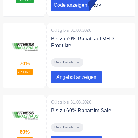
Code anzeigen
DROP
Gültig bis 31.08.2026
Bis zu 70% Rabatt auf MHD
Produkte
Spare bis zu 70% auf MHD
Produkte. Jetzt schnell sein und
Mehr Details
70%
sparen.
AKTION
Angebot anzeigen
Gültig bis 31.08.2026
Bis zu 60% Rabatt im Sale
In der Sale Kategorie sparst Du
bis zu 60% auf ausgewählte
Mehr Details
60%
Produkte und Fitneszubehör im