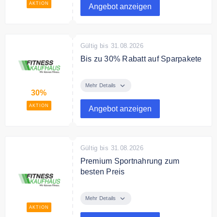
Angebot.
AKTION
Angebot anzeigen
Gültig bis 31.08.2026
Bis zu 30% Rabatt auf Sparpakete
Spare bis zu 30% auf ausgewählte
Sparpakete von Top Marken.
Mehr Details
30%
AKTION
Angebot anzeigen
Gültig bis 31.08.2026
Premium Sportnahrung zum
besten Preis
Entdecke im Online Shop
Premium Sportnahrung zum
Mehr Details
besten Preis.
AKTION