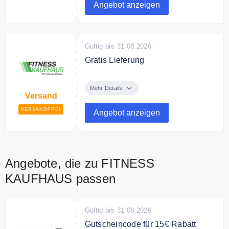
Angebot anzeigen
Gültig bis 31.08.2026
Gratis Lieferung
Ab 5€ Bestellwert ist der Versand
kostenlos innerhalb Deutschlands.
Mehr Details
Versand
VERSANDFREI
Angebot anzeigen
Angebote, die zu FITNESS
KAUFHAUS passen
Gültig bis 31.08.2026
Gutscheincode für 15€ Rabatt