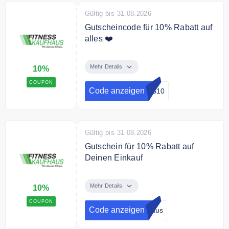
Gültig bis 31.08.2026
Gutscheincode für 10% Rabatt auf
alles ❤️
Mit dem Code sparst Du 10% auf
Deinen Einkauf.
Mehr Details
10%
COUPON
Code anzeigen
SS10
Gültig bis 31.08.2026
Gutschein für 10% Rabatt auf
Deinen Einkauf
Melde dich jetzt zum Fitness
Kaufhaus Newsletter an und
Mehr Details
10%
sichere dir einen 10% Gutschein
COUPON
für Deine Bestellung
Code anzeigen
haus